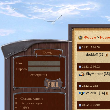
Форум
>
Ново
21.12.12 01:08
Гость
deddoff [27]
Имя
21.12.12 09:02
Пароль
SkyMorber [35]
Регистрация
23.12.12 15:37
valerik1 [14]
Скачать клиент
Энциклопедия
03.02.13 16:19
ЧаВО