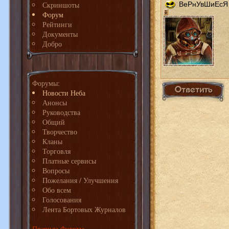
Скриншоты
ВеРнУвШиЕсЯ 
Форум
Рейтинги
Документы
Добро
Форумы:
Новости Неба
Анонсы
Руководства
Общий
Творчество
Кланы
Торговля
Платные сервисы
Вопросы
Пожелания / Улучшения
Обо всем
Голосования
Лента Бортовых Журналов
Правила Форума