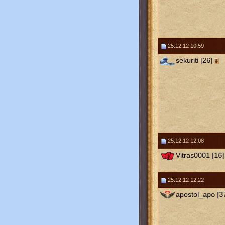
25.12.12 10:59
sekuriti [26]
25.12.12 12:08
Vitras0001 [16]
25.12.12 12:22
apostol_apo [3