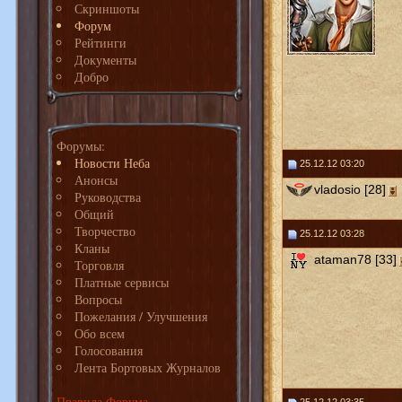
Скриншоты
Форум
Рейтинги
Документы
Добро
Форумы:
Новости Неба
25.12.12 03:20
Анонсы
vladosio [28]
Руководства
Общий
Творчество
25.12.12 03:28
Кланы
ataman78 [33]
Торговля
Платные сервисы
Вопросы
Пожелания / Улучшения
Обо всем
Голосования
Лента Бортовых Журналов
Правила Форума