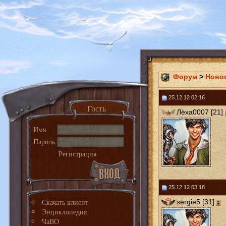
Форум
>
Ново
25.12.12 02:16
Гость
Лёха0007 [21]
Имя
Пароль
Регистрация
25.12.12 03:18
Скачать клиент
sergie5 [31]
Энциклопедия
ЧаВО