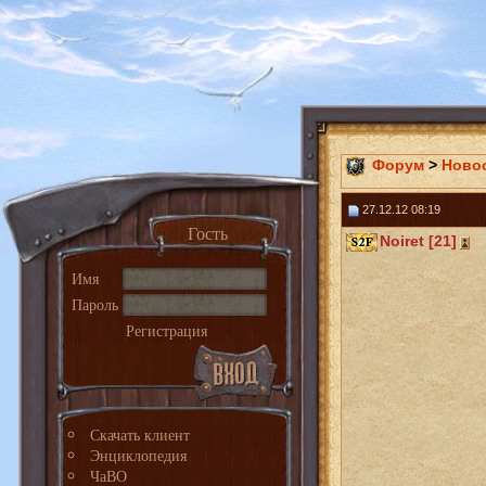
Форум
>
Ново
27.12.12 08:19
Гость
Noiret [21]
Имя
Пароль
Регистрация
Скачать клиент
Энциклопедия
ЧаВО