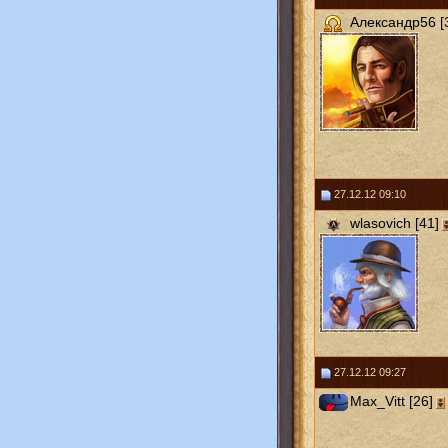
Александр56 [
27.12.12 09:10
wlasovich [41]
27.12.12 09:27
Max_Vitt [26]