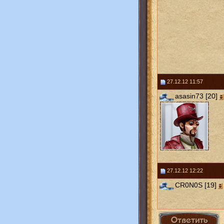
27.12.12 11:57
asasin73 [20]
27.12.12 12:22
CR0N0S [19]