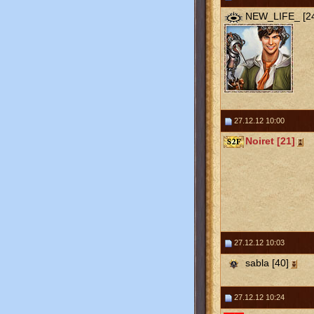
NEW_LIFE_ [2
27.12.12 10:00
Noiret [21]
27.12.12 10:03
sabla [40]
27.12.12 10:24