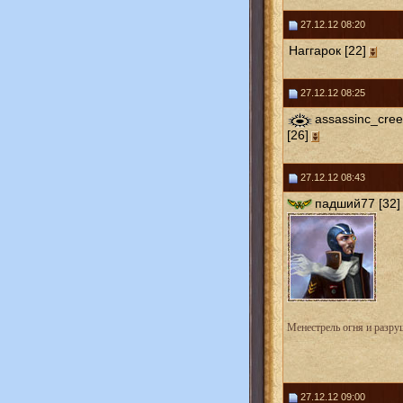
27.12.12 08:20
Наггарок [22]
27.12.12 08:25
assassinc_cre
[26]
27.12.12 08:43
падший77 [32]
Менестрель огня и разру
27.12.12 09:00