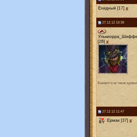
Ехидный [17]
27.12.12 10:38
Улькиорра_Шифф
[28]
Бывают и не такие кривые
27.12.12 11:47
Ермак [37]