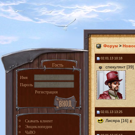
Форум
>
Ново
02.01.13 10:18
Гость
спекулянт [39]
Имя
Пароль
Регистрация
02.01.13 13:25
Скачать клиент
Лисяра [16]
Энциклопедия
ЧаВО