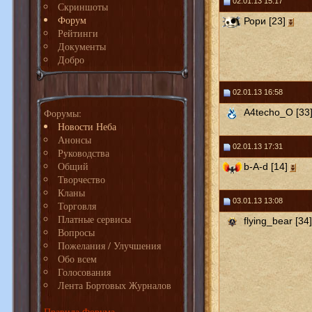
02.01.13 15:17
Скриншоты
Форум
Рори [23]
Рейтинги
Документы
Добро
02.01.13 16:58
Форумы:
A4techo_O [33
Новости Неба
Анонсы
02.01.13 17:31
Руководства
Общий
b-A-d [14]
Творчество
Кланы
03.01.13 13:08
Торговля
Платные сервисы
flying_bear [34]
Вопросы
Пожелания / Улучшения
Обо всем
Голосования
Лента Бортовых Журналов
Правила Форума