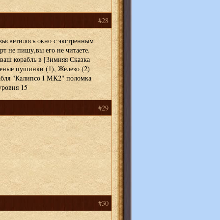
#28
 высветилось окно с экстренным
рт не пишу,вы его не читаете.
ил ваш корабль в [Зимняя Сказка
леные пушинки (1), Железо (2)
рабля "Калипсо I MK2" поломка
уровня 15
#29
#30