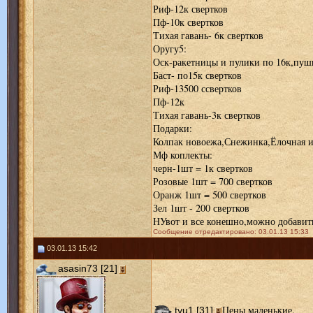
Риф-12к свертков
Пф-10к свертков
Тихая гавань- 6к свертков
Оругу5:
Оск-ракетницы и пулики по 16к,пуш
Баст- по15к свертков
Риф-13500 ссвертков
Пф-12к
Тихая гавань-3к свертков
Подарки:
Колпак новоежа,Снежинка,Ёлочная и
Мф коплекты:
черн-1шт = 1к свертков
Розовые 1шт = 700 свертков
Оранж 1шт = 500 свертков
Зел 1шт - 200 свертков
НУвот и все конешно,можно добавить
Сообщение отредактировано: 03.01.13 15:33
03.01.13 15:42
asasin73 [21]
Цены маленькие.
tyu1 [31]