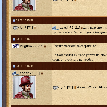
03.01.13 15:51
хотя наверно л
tyu1 [31]
asasin73 [21]
кроме осков и басты поднять бы цену
03.01.13 16:10
Нафига магазин за свёртки-то?
Piligrim222 [37]
На мой взгляд их надо убрать из рюк
свои. а то считать не удобно...
03.01.13 16:47
asasin73 [21]
А смысл?) я в ПФ на
tyu1 [31]