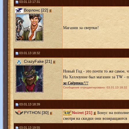
03.01.13 17:31
Ворлонс [22]
Магазин за свертки!
03.01.13 18:32
CrazyFake [21]
Новый Год - это почти то же самое, ч
На Хеллоуине был магазин за TW - п
за Свёртки!!!
Сообщение отредактировано: 03.01.13 18:32
03.01.13 18:39
Бонус на пополнее
PYTHON [30]
Noiret [21]
смотря на скидки они возвращаются к
03.01.13 19:55