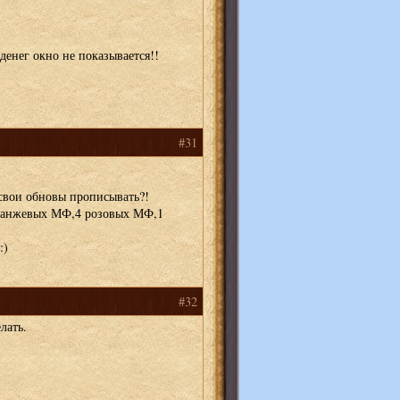
 денег окно не показывается!!
#31
 свои обновы прописывать?!
оранжевых МФ,4 розовых МФ,1
:)
#32
лать.