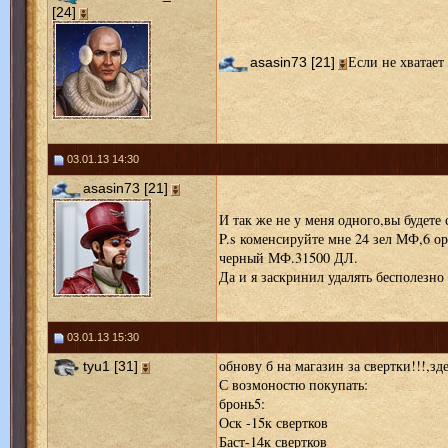
[24]
Если не хватает
asasin73 [21]
03.01.13 14:30
asasin73 [21]
И так же не у меня одного,вы будете
P.s коменсируйте мне 24 зел МФ,6 
черный МФ.31500 ДЛ.
Да и я заскринил удалять бесполезно 
03.01.13 15:30
обнову б на магазин за свертки!!!,зде
tyu1 [31]
С возмоностю покупать:
бронь5:
Оск -15к свертков
Баст-14к свертков