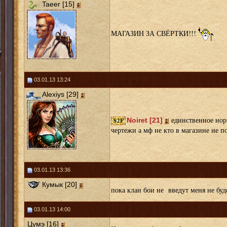
Taeer [15]
МАГАЗИН ЗА СВЁРТКИ!!!
03.01.13 13:24
Alexiys [29]
единственное норм
Noiret [21]
чертежи а мф не кто в магазине не п
03.01.13 13:36
Кумык [20]
пока клан бои не введут меня не буде
03.01.13 14:00
Цумэ [16]