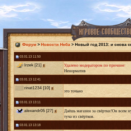
Форум
>
Новости Неба
> Новый год 2013: и снова 
03.01.13 11:50
Удалено модератором по причине:
Irzek [21]
Ненорматив
03.01.13 12:41
rinat1234 [10]
это точьно
03.01.13 13:11
Даёшь магазин за свёртки!Он всем н
alexandr05 [27]
туча из свёртков.
03.01.13 13:18