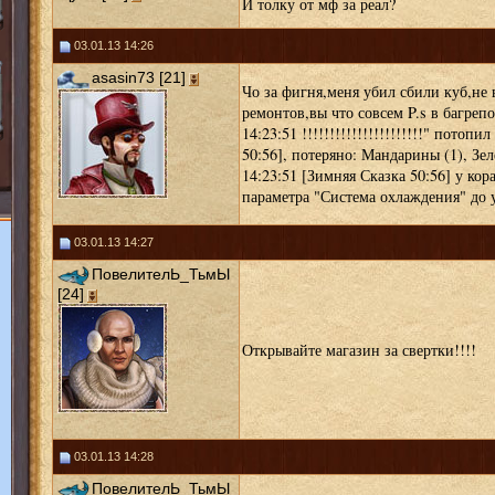
И толку от мф за реал?
03.01.13 14:26
asasin73 [21]
Чо за фигня,меня убил сбили куб,не
ремонтов,вы что совсем P.s в багрепо
14:23:51 !!!!!!!!!!!!!!!!!!!!!!" потоп
50:56], потеряно: Мандарины (1), Зе
14:23:51 [Зимняя Сказка 50:56] у ко
параметра "Система охлаждения" до 
03.01.13 14:27
ПовелителЬ_ТьмЫ
[24]
Открывайте магазин за свертки!!!!
03.01.13 14:28
ПовелителЬ_ТьмЫ