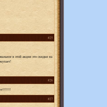
#25
альное в этой акции это скидки на
окупает!
#26
т!!!!!!!
#27