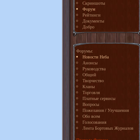
Скриншоты
Форум
Рейтинги
Документы
Добро
Форумы:
Новости Неба
Анонсы
Руководства
Общий
Творчество
Кланы
Торговля
Платные сервисы
Вопросы
Пожелания / Улучшения
Обо всем
Голосования
Лента Бортовых Журналов
Правила Форума