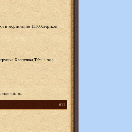
ки и мортины по 15500свертков
грушка,Хлопушка,Tabula rasa.
 еще что то.
#33