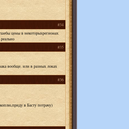
#34
утшебы цены в некоторыхрегионах
 реально
#35
зака вообще. или в разных локах
#36
коплю,приду в Басту потрачу)