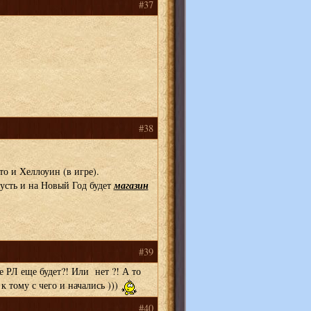
#37
#38
то и Хеллоуин (в игре).
магазин
усть и на Новый Год будет
#39
 РЛ еще будет?! Или нет ?! А то
 тому с чего и начались )))
#40