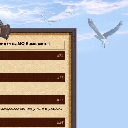
скидки на МФ-Комплекты!
#21
#22
#23
ужен,особенно тем у кого в рюкзаке
#24