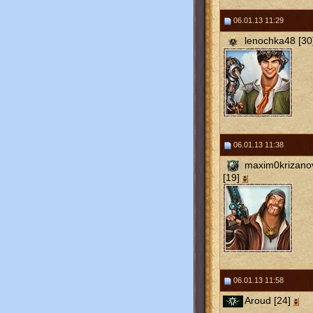
06.01.13 11:29
lenochka48 [30
06.01.13 11:38
maxim0krizano
[19]
06.01.13 11:58
Aroud [24]