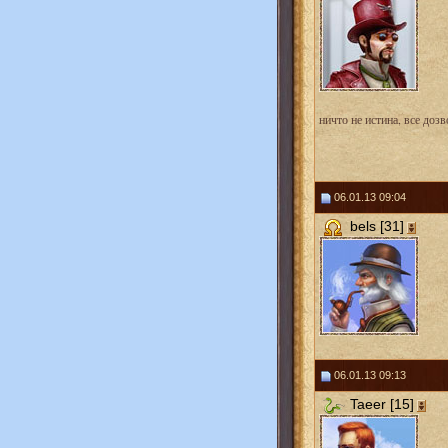
ничто не истина, все доз
06.01.13 09:04
bels [31]
06.01.13 09:13
Taeer [15]