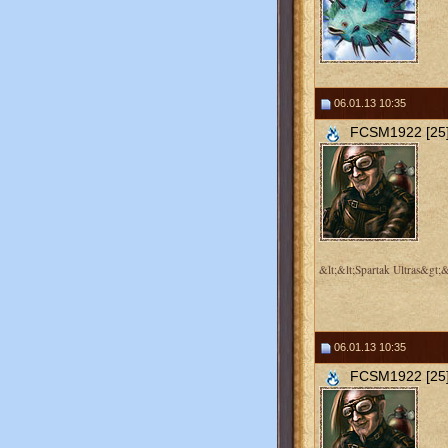
06.01.13 10:35
FCSM1922 [25
&lt;&lt;Spartak Ultras&gt;&
06.01.13 10:35
FCSM1922 [25