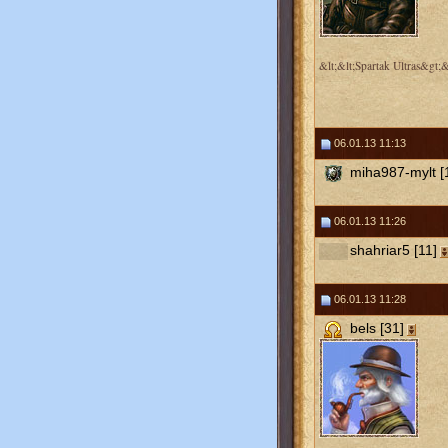
&lt;&lt;Spartak Ultras&gt;&
06.01.13 11:13
miha987-mylt [
06.01.13 11:26
shahriar5 [11]
06.01.13 11:28
bels [31]