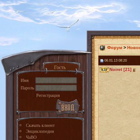
Форум
>
Ново
06.01.13 08:20
Гость
Noiret [21]
Имя
Пароль
Регистрация
Скачать клиент
Энциклопедия
ЧаВО