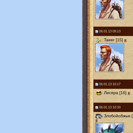
06.01.13 09:13
Taeer [15]
06.01.13 10:17
Лисяра [16]
06.01.13 10:33
Злобойобжык [