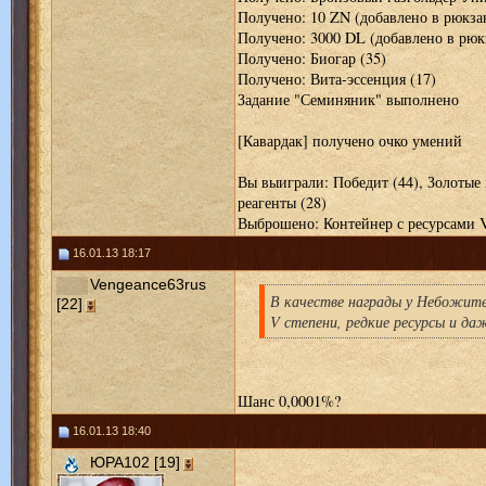
Получено: 10 ZN (добавлено в рюкза
Получено: 3000 DL (добавлено в рюк
Получено: Биогар (35)
Получено: Вита-эссенция (17)
Задание "Семиняник" выполнено
[Кавардак] получено очко умений
Вы выиграли: Победит (44), Золотые
реагенты (28)
Выброшено: Контейнер с ресурсами 
16.01.13 18:17
Vengeance63rus
В качестве награды у Небожите
[22]
V степени, редкие ресурсы и да
Шанс 0,0001%?
16.01.13 18:40
ЮРА102 [19]