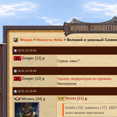
Форум
>
Новости Неба
> Великий и ужасный Семин
16.01.13 16:46
Duager [12]
Сервак завис?
16.01.13 16:49
Удалено модератором по причине:
Duager [12]
Ненорматив
16.01.13 16:49
Noiret [21]
Молись [34]
Goldot [39], кабанчег [37], DIZ
логах вашего персонажа.