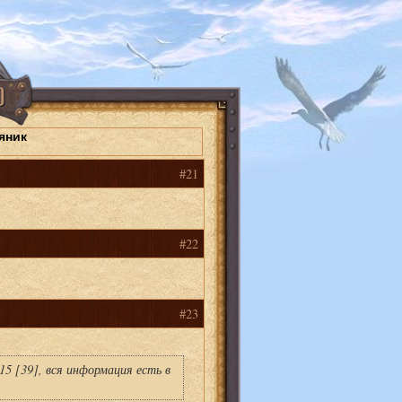
яник
#21
#22
#23
315 [39], вся информация есть в