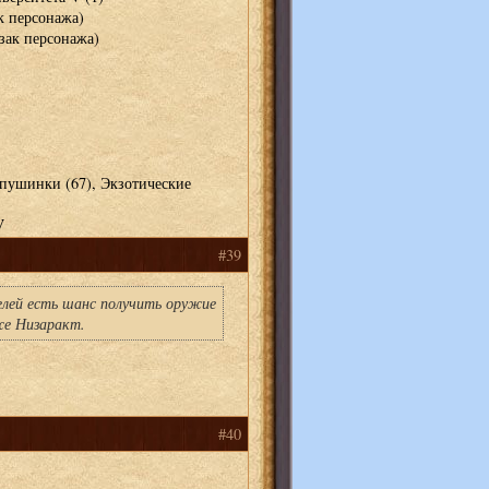
к персонажа)
зак персонажа)
 пушинки (67), Экзотические
V
#39
лей есть шанс получить оружие
же Низаракт.
#40