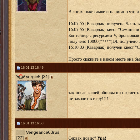
В логах тоже самое и написано что и
16:07:55 [Кавардак] получена Часть 
16:07:55 [Кавардак] квест "Семинян
Контейнер с ресурсами V, Бронзовый 
получено 13000(*****)DL получено 
16:10:03 [Кавардак] получен квест "
Просто скажите в каком месте она бы
16.01.13 16:49
sergie5 [31]
так после вашей обновы ни с клиента
не заходит в игру!!!!
16.01.13 16:53
Vengeance63rus
Ура!
Сервак повис?
[22]