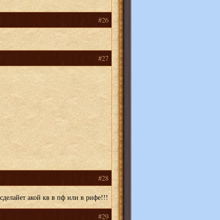
#26
#27
#28
сделайет акой кв в пф или в рифе!!!
#29