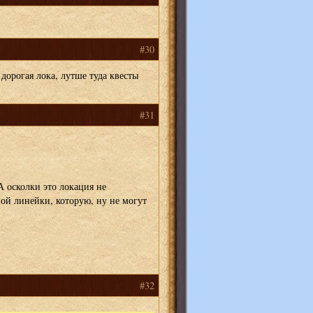
#30
дорогая лока, лутше туда квесты
#31
 осколки это локация не
ой линейки, которую, ну не могут
#32