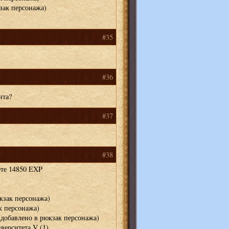
зак персонажа)
#35
#36
нта?
#37
#38
те 14850 EXP
кзак персонажа)
к персонажа)
(добавлено в рюкзак персонажа)
верситета V (1)