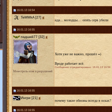
16.01.13 16:54
TeMMkA [27]
нда... молодцы.... опять серв убили
16.01.13 16:55
падший77 [32]
Хотя уже не важно, прошёл =)
Вроде работает всё.
Сообщение отредактировано: 16.01.13 16:56
Менестрель огня и разрушений
16.01.13 16:55
Ингри [21]
почему такие обновы всегда в осках? 
16.01.13 16:55