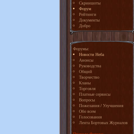
Скриншоты
Форум
Рейтинги
Документы
Добро
Форумы:
Новости Неба
Анонсы
Руководства
Общий
Творчество
Кланы
Торговля
Платные сервисы
Вопросы
Пожелания / Улучшения
Обо всем
Голосования
Лента Бортовых Журналов
Правила Форума