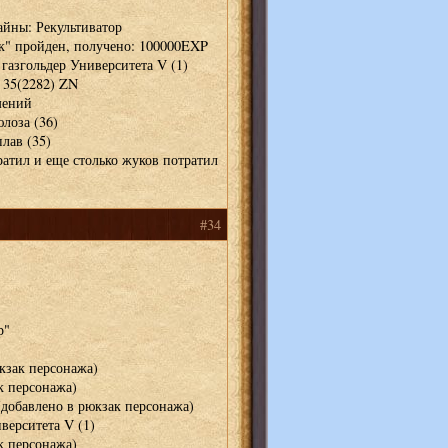
тайны: Рекультиватор
ик" пройден, получено: 100000EXP
газгольдер Университета V (1)
 35(2282) ZN
мений
юлоза (36)
лав (35)
ратил и еще столько жуков потратил
#34
р"
кзак персонажа)
к персонажа)
(добавлено в рюкзак персонажа)
верситета V (1)
к персонажа)