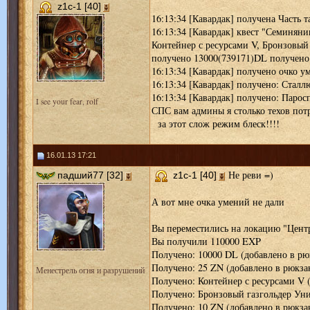
z1c-1 [40]
16:13:34 [Кавардак] получена Часть 
16:13:34 [Кавардак] квест "Семинян
Контейнер с ресурсами V, Бронзовый 
получено 13000(739171)DL получено
16:13:34 [Кавардак] получено очко у
16:13:34 [Кавардак] получено: Сталл
16:13:34 [Кавардак] получено: Паросп
I see your fear, rolf
СПС вам админы я столько техов пот
за этот слож режим блеск!!!!
16.01.13 17:21
Не реви =)
падший77 [32]
z1c-1 [40]
А вот мне очка умений не дали
Вы переместились на локацию "Цент
Вы получили 110000 EXP
Получено: 10000 DL (добавлено в рю
Получено: 25 ZN (добавлено в рюкза
Менестрель огня и разрушений
Получено: Контейнер с ресурсами V 
Получено: Бронзовый газгольдер Уни
Получено: 10 ZN (добавлено в рюкза