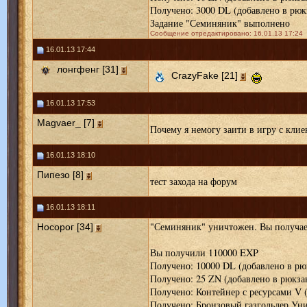
Получено: 3000 DL (добавлено в рюк
Задание "Семиняник" выполнено
Сообщение отредактировано: 16.01.13 17:24
16.01.13 17:44
лонгфенг [31]
CrazyFake [21]
16.01.13 17:53
Magvaer_ [7]
Почему я немогу заити в игру с клие
16.01.13 18:10
Пипезо [8]
тест захода на форум
16.01.13 18:11
"Семиняник" уничтожен. Вы получае
Носорог [34]
Вы получили 110000 EXP
Получено: 10000 DL (добавлено в рю
Получено: 25 ZN (добавлено в рюкза
Получено: Контейнер с ресурсами V 
Получено: Бронзовый газгольдер Уни