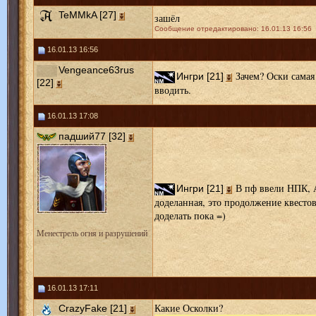
TeMMkA [27]
зашёл
Сообщение отредактировано: 16.01.13 16:56
16.01.13 16:56
Vengeance63rus
Зачем? Оски самая 
Ингри [21]
[22]
вводить.
16.01.13 17:08
падший77 [32]
В пф ввели НПК, А
Ингри [21]
доделанная, это продолжение квестов
доделать пока =)
Менестрель огня и разрушений
16.01.13 17:11
Какие Осколки?
CrazyFake [21]