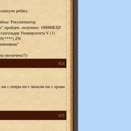
 скинули ребята
тайны: Рекультиватор
ик" пройден, получено: 100000EXP
газгольдер Университета V (1)
35(****) ZN
Семиняник"
ла увеличена?))
#24
 ни с оперы ни с мазилы ни с хрома
#25