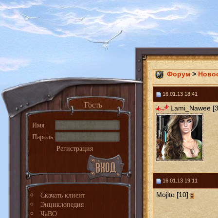
Форум
>
Ново
16.01.13 18:41
Гость
Lami_Nawee [3
Имя
Пароль
Регистрация
16.01.13 19:11
Скачать клиент
Mojito [10]
Энциклопедия
ЧаВО