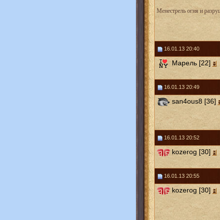
Менестрель огня и разру
16.01.13 20:40
Марель [22]
16.01.13 20:49
san4ous8 [36]
16.01.13 20:52
kozerog [30]
16.01.13 20:55
kozerog [30]