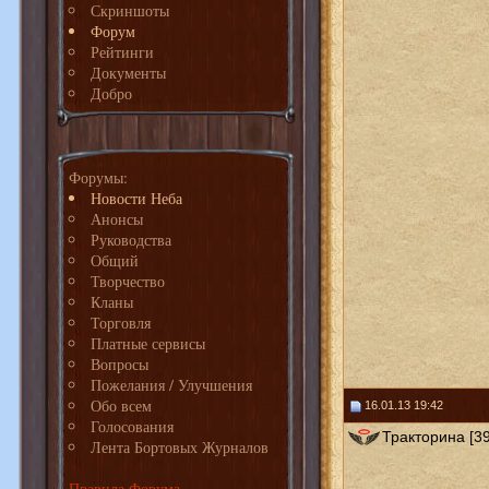
Скриншоты
Форум
Рейтинги
Документы
Добро
Форумы:
Новости Неба
Анонсы
Руководства
Общий
Творчество
Кланы
Торговля
Платные сервисы
Вопросы
Пожелания / Улучшения
Обо всем
16.01.13 19:42
Голосования
Тракторина [39
Лента Бортовых Журналов
Правила Форума