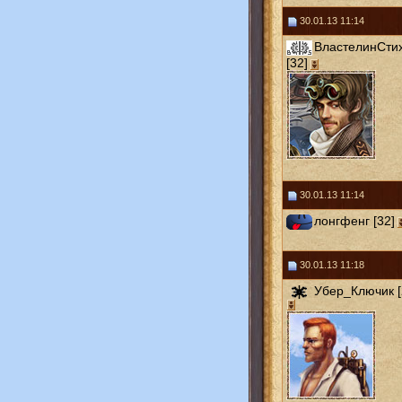
30.01.13 11:14
ВластелинСти
[32]
30.01.13 11:14
лонгфенг [32]
30.01.13 11:18
Убер_Ключик [