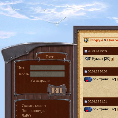
Форум
>
Ново
30.01.13 10:50
Гость
Кумык [20]
Имя
30.01.13 10:50
Пароль
лонгфенг [32]
Регистрация
30.01.13 11:01
Скачать клиент
лонгфенг [32]
Энциклопедия
ЧаВО