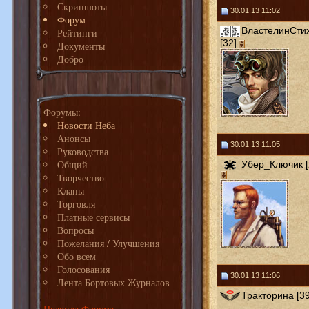
Скриншоты
30.01.13 11:02
Форум
ВластелинСти
Рейтинги
[32]
Документы
Добро
Форумы:
Новости Неба
Анонсы
30.01.13 11:05
Руководства
Общий
Убер_Ключик [
Творчество
Кланы
Торговля
Платные сервисы
Вопросы
Пожелания / Улучшения
Обо всем
Голосования
30.01.13 11:06
Лента Бортовых Журналов
Тракторина [39
Правила Форума