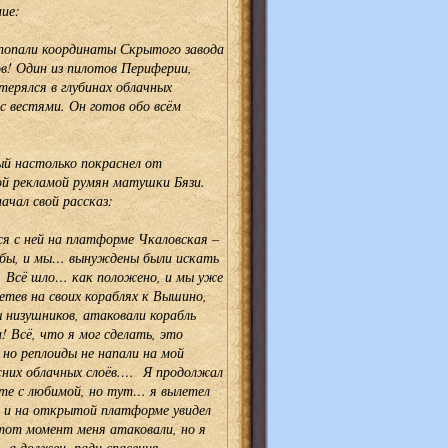
ие:
 попали координаты Скрытого завода
ов! Один из пилотов Периферии,
терялся в глубинах облачных
 с вестями. Он готов обо всём
ый настолько покраснел от
ой рекламой румян матушки Бязи.
ачал свой рассказ:
ся с ней на платформе Чкаловская –
жбы, и мы… вынуждены были искать
й. Всё шло… как положено, и мы уже
етев на своих кораблях к Вышино,
низушников, атаковали корабль
! Всё, что я мог сделать, это
но реплоиды не напали на мой
ижних облачных слоёв.… Я продолжал
сте с любимой, но тут… я вылетел
в и на открытой платформе увидел
от момент меня атаковали, но я
– а должен, ради спасения