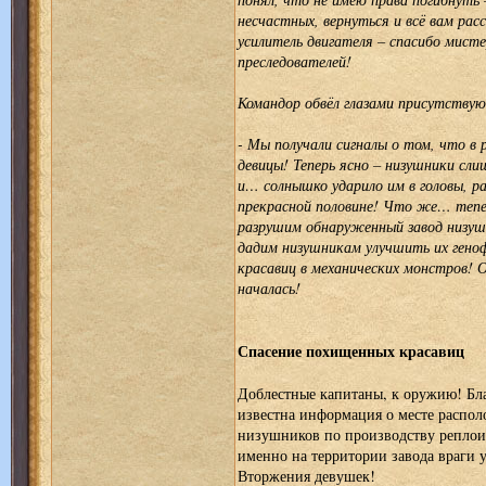
несчастных, вернуться и всё вам рас
усилитель двигателя – спасибо мисте
преследователей!
Командор обвёл глазами присутству
- Мы получали сигналы о том, что в
девицы! Теперь ясно – низушники сли
и… солнышко ударило им в головы, 
прекрасной половине! Что же… тепе
разрушим обнаруженный завод низушн
дадим низушникам улучшить их гено
красавиц в механических монстров! 
началась!
Спасение похищенных красавиц
Доблестные капитаны, к оружию! Бла
известна информация о месте распол
низушников по производству реплоид
именно на территории завода враги
Вторжения девушек!