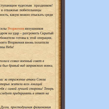
 наступающим чудесным праздником!
 и отважные любительницы
ность, какую можно отыскать среди
 силы
Вторжения
низушников
даром на удар – разгромить Скрытый
ебожители готовы к этой операции,
воего Вторжения вновь похитили
ины Неба!
олиса созвал военный совет в
 был бравый вид заправского вояки,
 вас за отражение атаки Союза
которых жители всех локаций
бя с самой лучшей стороны! Теперь
следует предпринять в ответ на
л Дулли, простодушная физиономия