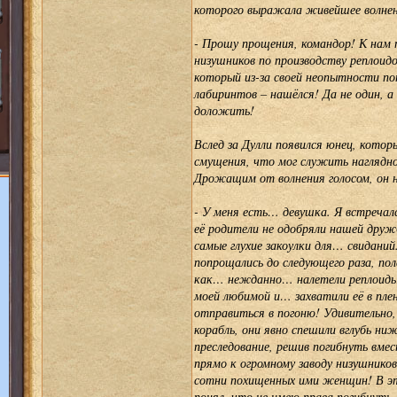
которого выражала живейшее волнен
- Прошу прощения, командор! К нам
низушников по производству реплоид
который из-за своей неопытности по
лабиринтов – нашёлся! Да не один, а
доложить!
Вслед за Дулли появился юнец, котор
смущения, что мог служить наглядн
Дрожащим от волнения голосом, он н
- У меня есть… девушка. Я встречал
её родители не одобряли нашей дру
самые глухие закоулки для… свидани
попрощались до следующего раза, пол
как… нежданно… налетели реплоиды 
моей любимой и… захватили её в плен
отправиться в погоню! Удивительно, 
корабль, они явно спешили вглубь н
преследование, решив погибнуть вме
прямо к огромному заводу низушнико
сотни похищенных ими женщин! В эт
понял, что не имею права погибнуть 