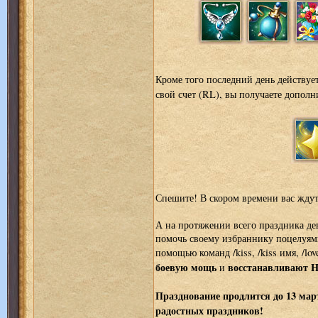
Кроме того последний день действуе
свой счет (RL), вы получаете допол
Спешите! В скором времени вас ждут
А на протяжении всего праздника д
помочь своему избраннику поцелуям
помощью команд /kiss, /kiss имя, /lov
боевую мощь
восстанавливают 
и
Празднование продлится до 13 мар
радостных праздников!