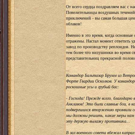
От всего сердца поздравляем вас с
Повелительницы воздушных течений
приключений - вы самая большая цен
облаков!
Именно в это время, когда основные
отражены. Настал момент ответить у
завод по производству реплоидов. Н
тем более что низушники во время с
представительниц прекрасной полов
...
Командор Бальтазар Брумм из Ветроп
Форте Гвардии Осколков. У командора
роскошные усы и грубый бас:
- Господа! Прежде всего, благодарю
Анклавов! Это были славные бои, в 
подвергшихся вторжению проявили се
мы должны решить, какие меры нам 
эту дерзкую вылазку противника…
В зал военного совета вбежал капра