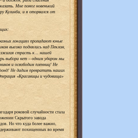
сказать. Мне помог новенький
ру Кулинби, и я оторвался от
ющих:
 разных локациях пропадают юные
шком высоко поднялись над Пеклом,
разжигая страсть к… нашей
рь выбора нет – одним ударом мы
иков и освободим пленниц! Не
фонд! Не дадим превратить наших
Операция «Красавицы и чудовища»
годаря роковой случайности стала
ожении Скрытого завода
ов. Но что куда более важно,
 удерживают похищенных во время