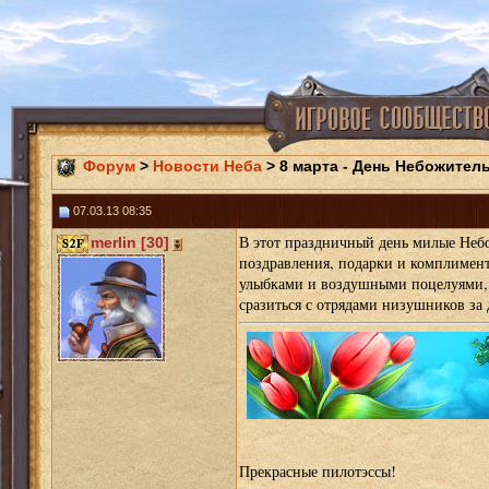
Форум
>
Новости Неба
> 8 марта - День Небожитель
07.03.13 08:35
В этот праздничный день милые Не
merlin [30]
поздравления, подарки и комплимент
улыбками и воздушными поцелуями, 
сразиться с отрядами низушников за 
Прекрасные пилотэссы!