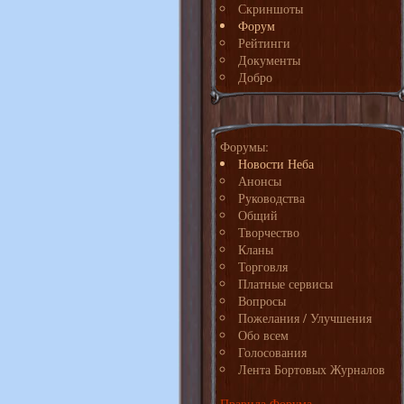
Скриншоты
Форум
Рейтинги
Документы
Добро
Форумы:
Новости Неба
Анонсы
Руководства
Общий
Творчество
Кланы
Торговля
Платные сервисы
Вопросы
Пожелания / Улучшения
Обо всем
Голосования
Лента Бортовых Журналов
Правила Форума