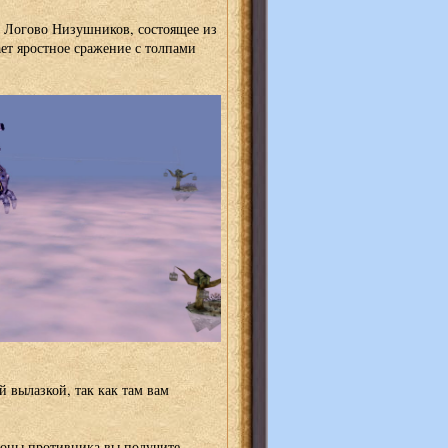
е Логово Низушников, состоящее из
ет яростное сражение с толпами
й вылазкой, так как там вам
роны противника вы получите