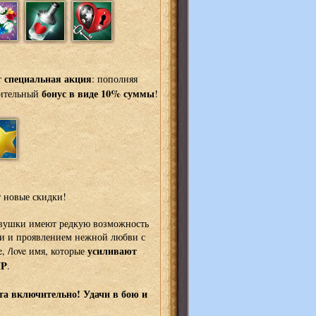
специальная акция
т
: пополняя
бонус в виде 10% суммы
нительный
!
 новые скидки!
евушки имеют редкую возможность
и и проявлением нежной любви с
усиливают
e, /love имя, которые
HP
.
та включительно! Удачи в бою и