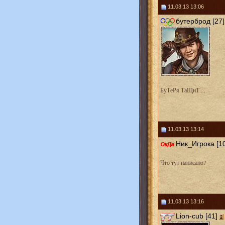
11.03.13 13:06
бутерброд [27]
БуТеРя ТаЩиТ....
11.03.13 13:14
Ник_Игрока [10
Что тут написано?
11.03.13 13:16
Lion-cub [41]