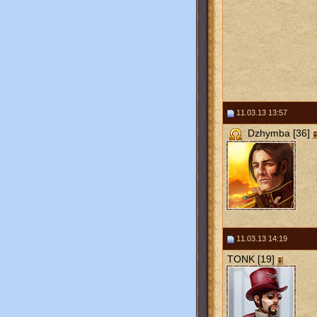
11.03.13 13:57
Dzhymba [36]
11.03.13 14:19
TONK [19]