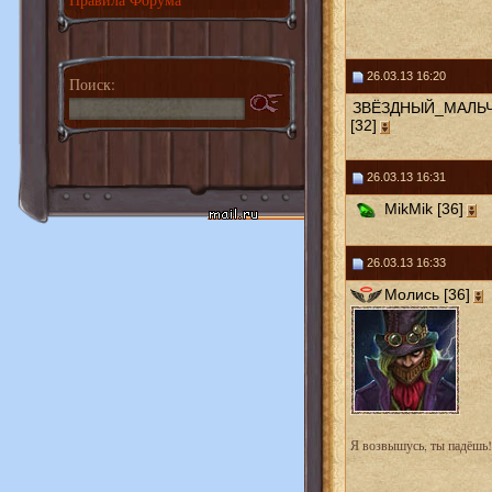
26.03.13 16:20
Поиск:
ЗВЁЗДНЫЙ_МАЛЬ
[32]
26.03.13 16:31
MikMik [36]
26.03.13 16:33
Молись [36]
Я возвышусь, ты падёшь!