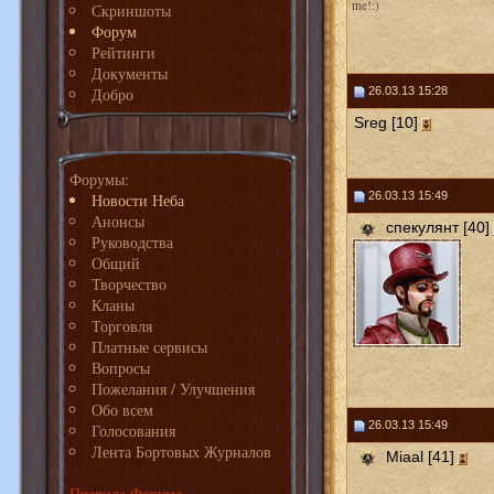
me!:)
Скриншоты
Форум
Рейтинги
Документы
Добро
26.03.13 15:28
Sreg [10]
Форумы:
26.03.13 15:49
Новости Неба
Анонсы
спекулянт [40]
Руководства
Общий
Творчество
Кланы
Торговля
Платные сервисы
Вопросы
Пожелания / Улучшения
Обо всем
26.03.13 15:49
Голосования
Лента Бортовых Журналов
Miaal [41]
Правила Форума