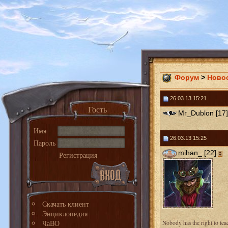
Форум
>
Ново
26.03.13 15:21
Гость
Mr_Dublon [17]
Имя
26.03.13 15:25
Пароль
mihan_ [22]
Регистрация
Скачать клиент
Энциклопедия
ЧаВО
Nobody has the right to tea