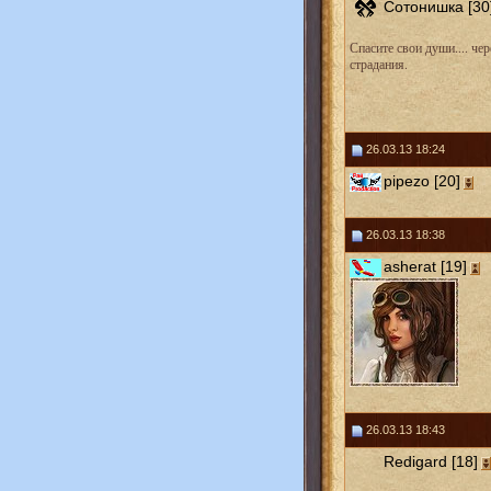
Сотонишка [30
Спасите свои души.... чер
страдания.
26.03.13 18:24
pipezo [20]
26.03.13 18:38
asherat [19]
26.03.13 18:43
Redigard [18]