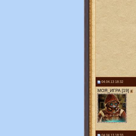
04.04.13 18:32
МОЯ_ИГРА [19]
04.04.13 18:33