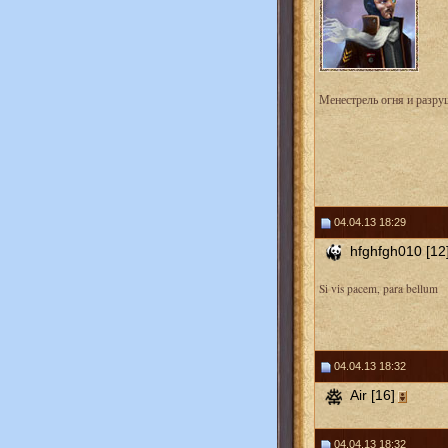
Менестрель огня и разру
04.04.13 18:29
hfghfgh010 [12
Si vis pacem, para bellum
04.04.13 18:32
Air [16]
04.04.13 18:32