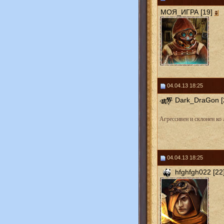
МОЯ_ИГРА [19]
04.04.13 18:25
Dark_DraGon [
Агрессивен и склонен ко
04.04.13 18:25
hfghfgh022 [22