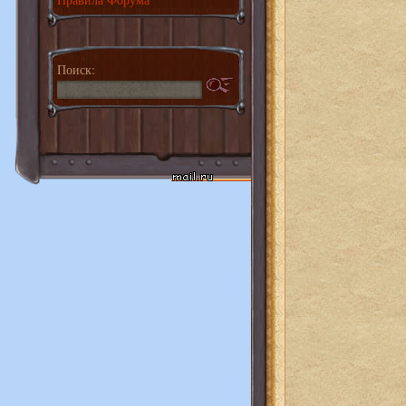
Поиск: