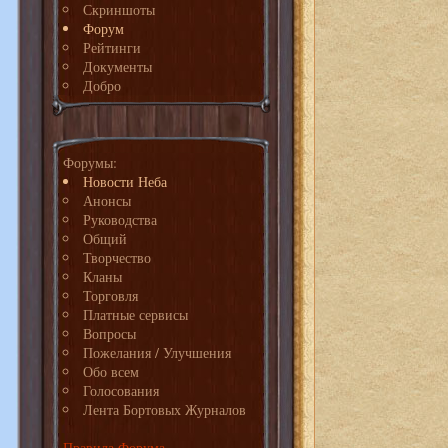
Скриншоты
Форум
Рейтинги
Документы
Добро
Форумы:
Новости Неба
Анонсы
Руководства
Общий
Творчество
Кланы
Торговля
Платные сервисы
Вопросы
Пожелания / Улучшения
Обо всем
Голосования
Лента Бортовых Журналов
Правила Форума