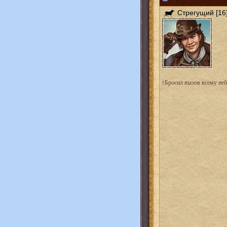
Стрегущий [16
†Бросил вызов всему неб