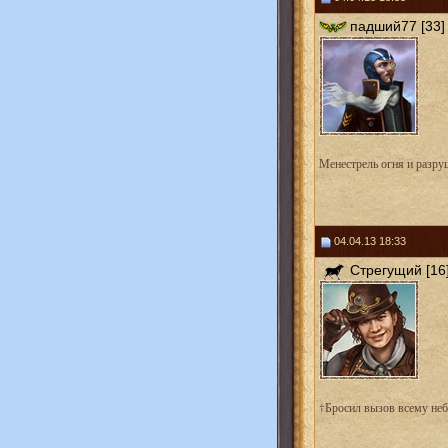
падший77 [33]
Менестрель огня и разру
04.04.13 18:33
Стрегущий [16
†Бросил вызов всему неб