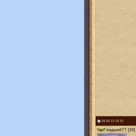
04.04.13 18:15
падший77 [33]