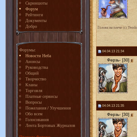
Скриншоты
Форум
Рейтинги
Документы
Добро
Голова на плече (с) Twede
Форумы:
04.04.13 21:34
Новости Неба
Ферзь- [30]
Анонсы
Руководства
Общий
Творчество
Кланы
Торговля
Платные сервисы
Вопросы
04.04.13 21:35
Пожелания / Улучшения
Обо всем
Ферзь- [30]
Голосования
Лента Бортовых Журналов
Правила Форума