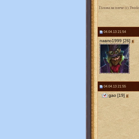
Голова на плече (с) Twede
04.04.13 21:54
павло1999 [26]
04.04.13 21:55
gao [19]