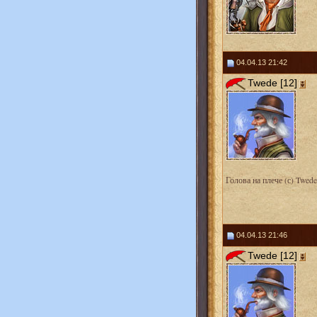
04.04.13 21:42
Twede [12]
Голова на плече (с) Twede
04.04.13 21:46
Twede [12]