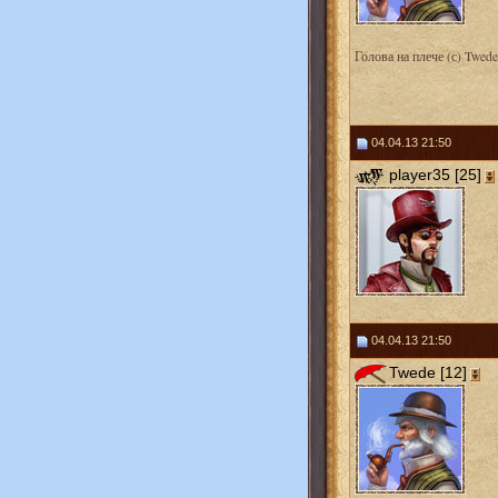
Голова на плече (с) Twede
04.04.13 21:50
player35 [25]
04.04.13 21:50
Twede [12]