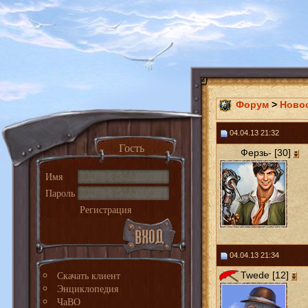
Форум
>
Ново
04.04.13 21:32
Гость
Ферзь- [30]
Имя
Пароль
Регистрация
04.04.13 21:34
Скачать клиент
Twede [12]
Энциклопедия
ЧаВО