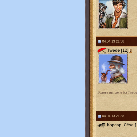
04.04.13 21:38
Twede [12]
Голова на плече (с) Twede
04.04.13 21:38
Корсар_Лёха [