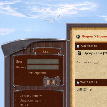
Форум
>
Ново
05.04.13 06:09
Гость
Эродональт [2
Имя
А я хомячок ^___^
Пароль
Регистрация
05.04.13 06:19
cfiff [24]
Скачать клиент
Энциклопедия
ЧаВО