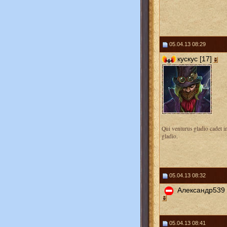
05.04.13 08:29
кускус [17]
Qui venturus gladio cadet i
gladio.
05.04.13 08:32
Александр539 
05.04.13 08:41