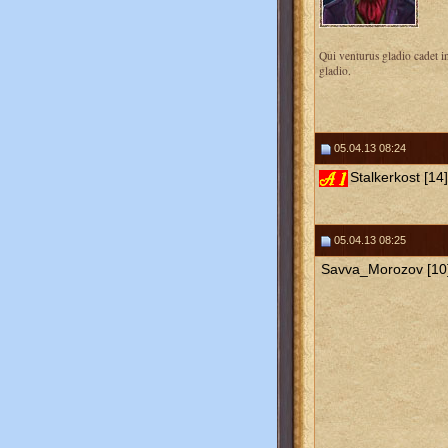
Qui venturus gladio cadet i
gladio.
05.04.13 08:24
Stalkerkost [14]
05.04.13 08:25
Savva_Morozov [10