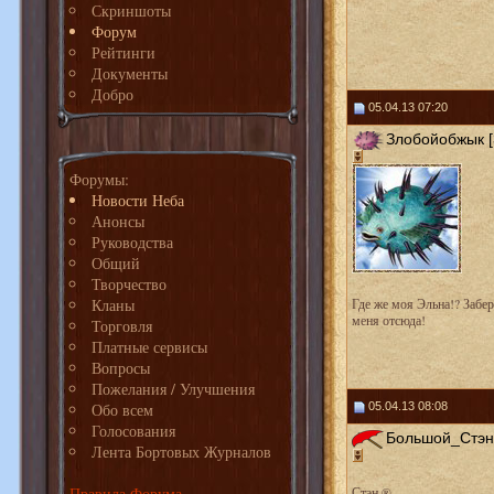
Скриншоты
Форум
Рейтинги
Документы
Добро
05.04.13 07:20
Злобойобжык [
Форумы:
Новости Неба
Анонсы
Руководства
Общий
Творчество
Кланы
Где же моя Эльна!? Забер
меня отсюда!
Торговля
Платные сервисы
Вопросы
Пожелания / Улучшения
Обо всем
05.04.13 08:08
Голосования
Большой_Стэн 
Лента Бортовых Журналов
Правила Форума
Стэн ®