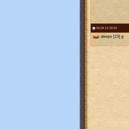
04.04.13 18:53
deeps [23]