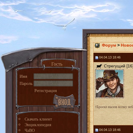
Форум
>
Ново
04.04.13 18:46
Гость
Стрегущий [16
Имя
Пароль
Регистрация
†Бросил вызов всему неб
Скачать клиент
Энциклопедия
ЧаВО
04.04.13 18:46