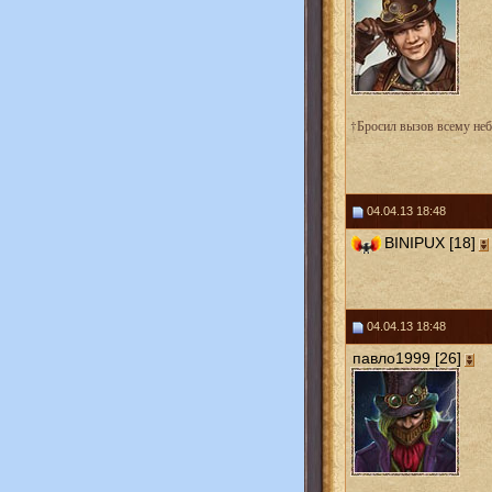
†Бросил вызов всему неб
04.04.13 18:48
BINIPUX [18]
04.04.13 18:48
павло1999 [26]