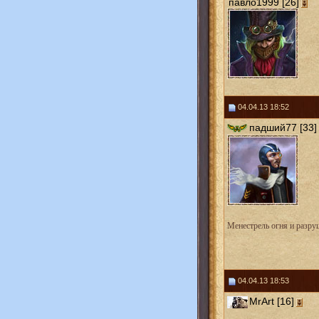
павло1999 [26]
04.04.13 18:52
падший77 [33]
Менестрель огня и разру
04.04.13 18:53
MrArt [16]