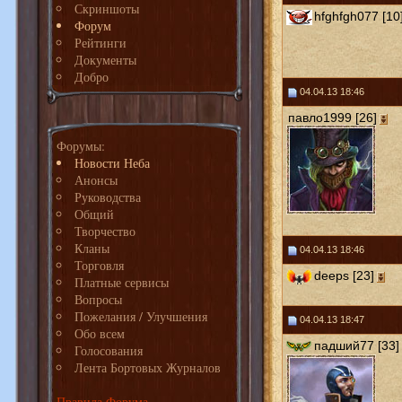
Скриншоты
hfghfgh077 [10
Форум
Рейтинги
Документы
Добро
04.04.13 18:46
павло1999 [26]
Форумы:
Новости Неба
Анонсы
Руководства
Общий
Творчество
Кланы
04.04.13 18:46
Торговля
deeps [23]
Платные сервисы
Вопросы
Пожелания / Улучшения
04.04.13 18:47
Обо всем
падший77 [33]
Голосования
Лента Бортовых Журналов
Правила Форума