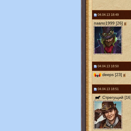
04.04.13 18:49
павло1999 [26]
04.04.13 18:50
deeps [23]
04.04.13 18:51
Стрегущий [16