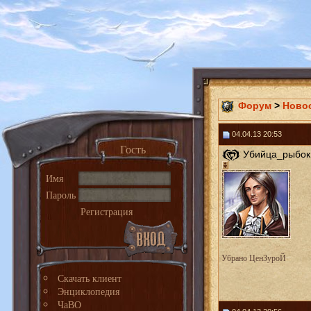
Форум
>
Ново
04.04.13 20:53
Гость
Убийца_рыбок 
Имя
Пароль
Регистрация
Убрано ЦенЗуроЙ
Скачать клиент
Энциклопедия
ЧаВО