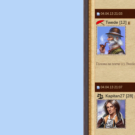
04.04.13 21:03
Twede [12]
Голова на плече (с) Twede
04.04.13 21:07
Kapitan27 [28]