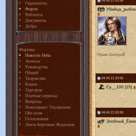
04.04.13 20:56
Скриншоты
Форум
Убийца_рыбок 
Рейтинги
Документы
Добро
Форумы:
Новости Неба
Убрано ЦенЗуроЙ
Анонсы
Руководства
Общий
Творчество
04.04.13 20:56
Кланы
Cy__100 [15]
Торговля
Платные сервисы
Вопросы
Пожелания / Улучшения
Обо всем
04.04.13 20:58
Голосования
Злобный_Ёжик 
Лента Бортовых Журналов
Правила Форума