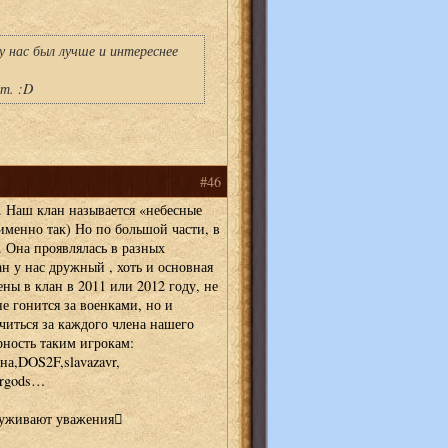
 у нас был лучше и интереснее
йт. :D
#46
. Наш клан называется «небесные
именно так) Но по большой части, в
. Она проявлялась в разных
ан у нас дружный , хоть и основная
ны в клан в 2011 или 2012 году, не
не гонится за военками, но и
читься за каждого члена нашего
рность таким игрокам:
ена,DOS2F,slavazavr,
ergods…
служивают уважения