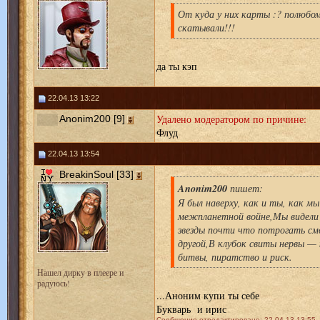
От куда у них карты :? полюбо
скатывали!!!
да ты кэп
22.04.13 13:22
Удалено модератором по причине:
Anonim200 [9]
Флуд
22.04.13 13:54
BreakinSoul [33]
Anonim200
пишет:
Я был наверху, как и ты, как мы
межпланетной войне,Мы видели
звезды почти что потрогать см
другой,В клубок свиты нервы — 
битвы, пиратство и риск.
Нашел дирку в плеере и
радуюсь!
...Аноним купи ты себе
Букварь и ирис
Сообщение отредактировано: 22.04.13 13:55