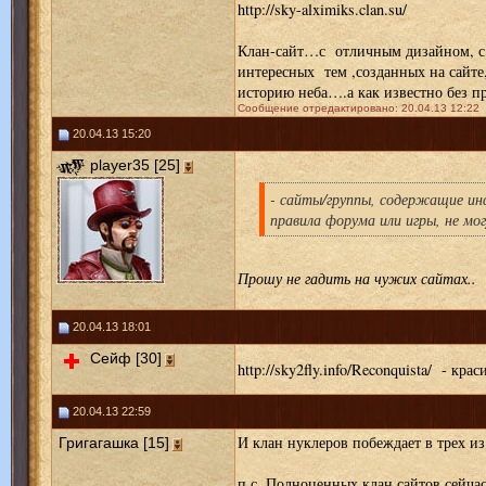
http://sky-alximiks.clan.su/
Клан-сайт…с отличным дизайном, с
интересных тем ,созданных на сайте
историю неба….а как известно без п
Сообщение отредактировано: 20.04.13 12:22
20.04.13 15:20
player35 [25]
- сайты/группы, содержащие и
правила форума или игры, не мо
Прошу не гадить на чужих сайтах..
20.04.13 18:01
Сейф [30]
http://sky2fly.info/Reconquista/ - кра
20.04.13 22:59
И клан нуклеров побеждает в трех и
Григагашка [15]
п.с. Полноценных клан сайтов сейчас