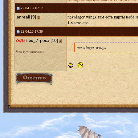
22.04.13 16:17
neswlager wings там есть карты неба 
anreall [9]
1 место его
22.04.13 17:39
Ник_Игрока [10]
neswlager wings
Что тут написано?