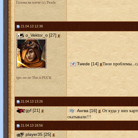
Голова на плече (с) Twede
21.04.13 12:38
o_Vektor_o [27]
Твои проблемы...са
Twede [14]
тро-ло-ло This is FUCK
21.04.13 13:26
От куда у них карт
gyf [21]
Ангва [16]
скатывали!!!
21.04.13 18:56
player35 [25]