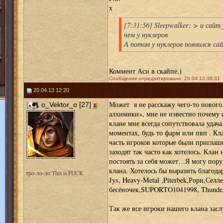
х
[7:31:56] Sleepwalker: > и сайт
чем у нуклеров
А потом у нуклеров появился са
Коммент Аси в скайпе.)
Сообщение отредактировано: 20.04.13 08:31
20.04.13 12:20
Может я не расскажу чего-то нового
o_Vektor_o [27]
алхимики», мне не известно почему 
клане мне всегда сопутствовала удача
моментах, будь то фарм или пвп . Кл
часть игроков которые были приглаше
заходят так часто как хотелось. Клан 
постоять за себя может…Я могу пору
клана. Хотелось бы выразить благода
тро-ло-ло This is FUCK
Jys, Heavy-Metal ,Piterbek,Рори,Селл
бесёночек,SUPORTO1041998, Thund
Так же все игроки нашего клана за