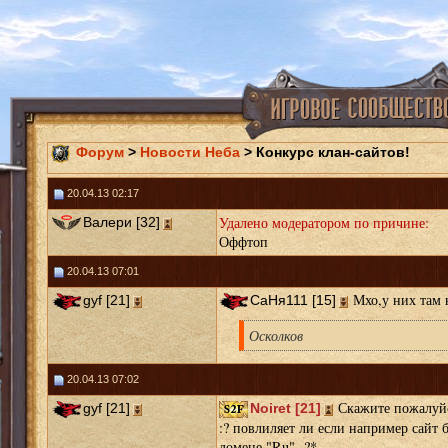
Форум
>
Новости Неба
> Конкурс клан-сайтов!
20.04.13 02:17
Удалено модератором по причине:
Валери [32]
Оффтоп
20.04.13 07:01
Мхо,у них там н
gyf [21]
СаНя111 [15]
Осколков
20.04.13 07:02
Скажите пожалуйс
gyf [21]
Noiret [21]
:? повлиляет ли если например сайт 
домене "Ru" ?*