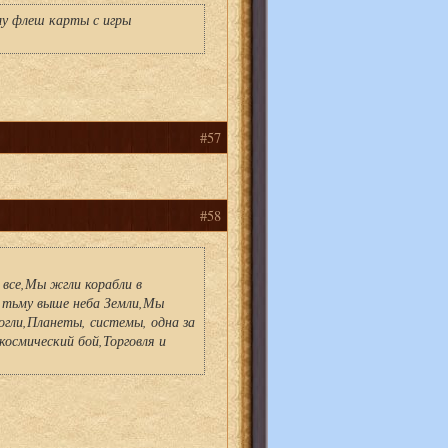
му флеш карты с игры
#57
#58
 все,Мы жгли корабли в
 тьму выше неба Земли,Мы
огли,Планеты, системы, одна за
космический бой,Торговля и