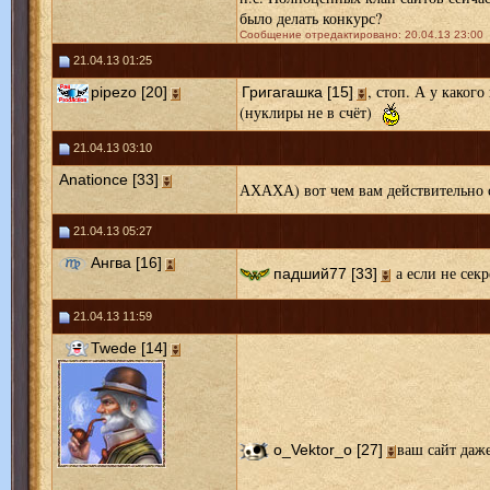
было делать конкурс?
Сообщение отредактировано: 20.04.13 23:00
21.04.13 01:25
, стоп. А у каког
pipezo [20]
Григагашка [15]
(нуклиры не в счёт)
21.04.13 03:10
Anationce [33]
АХАХА) вот чем вам действительно с
21.04.13 05:27
Ангва [16]
а если не секр
падший77 [33]
21.04.13 11:59
Twede [14]
ваш сайт даже
o_Vektor_o [27]