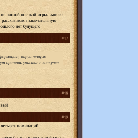
 не плохой оценкой игры…много
, рассказывают замечательную
рошлого нет будущего.
#47
нформацию, нарушающую
гут принять участие в конкурсе.
#48
сивый
#49
з четырех номинаций.
 вроде бы только два, какой смысл