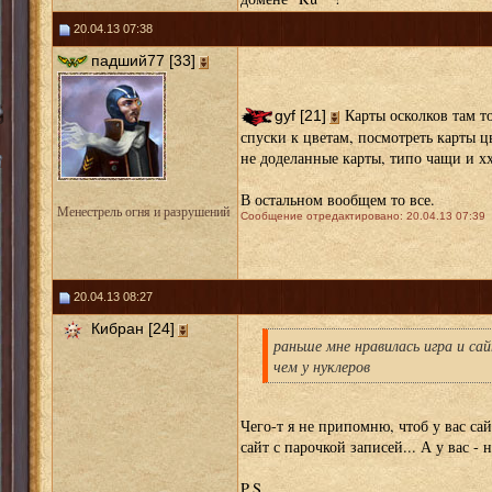
20.04.13 07:38
падший77 [33]
Карты осколков там то
gyf [21]
спуски к цветам, посмотреть карты ц
не доделанные карты, типо чащи и х
В остальном вообщем то все.
Менестрель огня и разрушений
Сообщение отредактировано: 20.04.13 07:39
20.04.13 08:27
Кибран [24]
раньше мне нравилась игра и сай
чем у нуклеров
Чего-т я не припомню, чтоб у вас сай
сайт с парочкой записей... А у вас 
P.S.