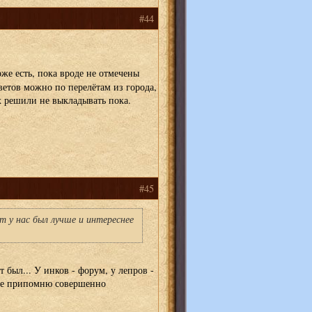
#44
же есть, пока вроде не отмечены
ветов можно по перелётам из города,
х решили не выкладывать пока.
#45
т у нас был лучше и интереснее
т был... У инков - форум, у лепров -
- не припомню совершенно