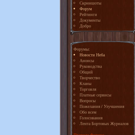
Скриншоты
Форум
Рейтинги
Документы
Добро
Форумы:
Новости Неба
Анонсы
Руководства
Общий
Творчество
Кланы
Торговля
Платные сервисы
Вопросы
Пожелания / Улучшения
Обо всем
Голосования
Лента Бортовых Журналов
Правила Форума