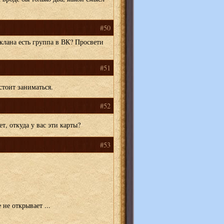
#50
о клана есть группа в ВК? Просвети
#51
тоит заниматься.
#52
ет, откуда у вас эти карты?
#53
 не открывает ...