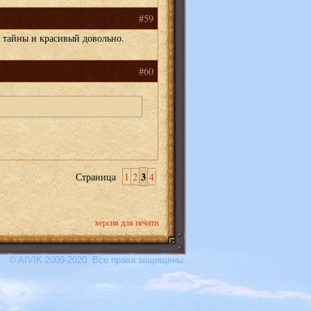
#59
и тайны и красивый довольно.
#60
3
Страница
1
2
4
версия для печати
© AIVIK 2009-2020. Все права защищены.