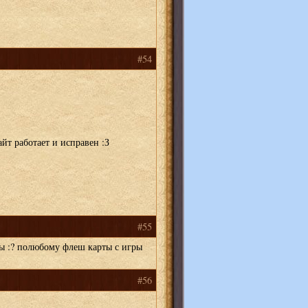
#54
йт работает и исправен :З
#55
ы :? полюбому флеш карты с игры
#56