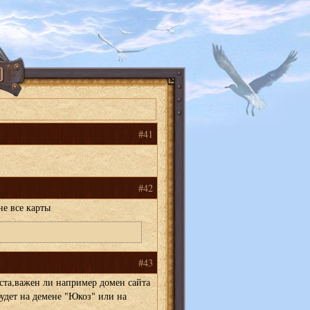
#41
#42
е все карты
#43
та,важен ли например домен сайта
будет на демене "Юкоз" или на