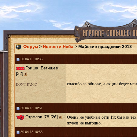
Форум
>
Новости Неба
> Майские праздники 2013
30.04.13 10:35
Гриша_Бегишев
[32]
спасибо за обнову, а акции будут ме
DON'T PANIC
30.04.13 10:51
Очень не удобные сети.Их бы как тех 
Стрелок_78 [26]
жуков не выгодно.
30.04.13 10:53