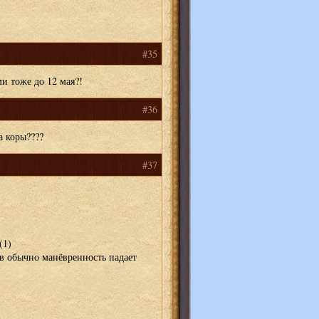
#35
ми тоже до 12 мая?!
#36
а коры????
#37
(1)
в обычно манёвренность падает