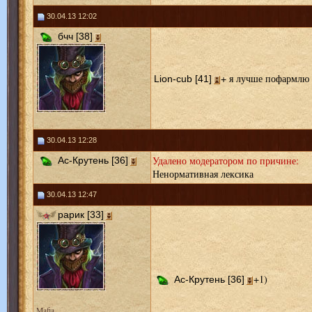
30.04.13 12:02
бчч [38]
+ я лучше пофармлю 
Lion-cub [41]
30.04.13 12:28
Удалено модератором по причине:
Ас-Крутень [36]
Ненормативная лексика
30.04.13 12:47
рарик [33]
+1)
Ас-Крутень [36]
Mafia