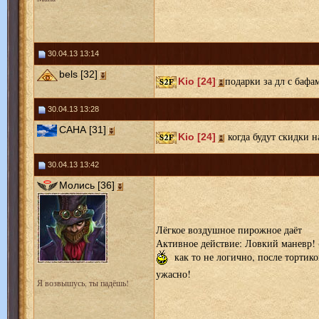
30.04.13 13:14
bels [32]
подарки за дл с бафа
Kio [24]
30.04.13 13:28
САНА [31]
когда будут скидки н
Kio [24]
30.04.13 13:42
Молись [36]
Лёгкое воздушное пирожное даёт
Активное действие: Ловкий маневр! 
как то не логично, после тортико
ужасно!
Я возвышусь, ты падёшь!