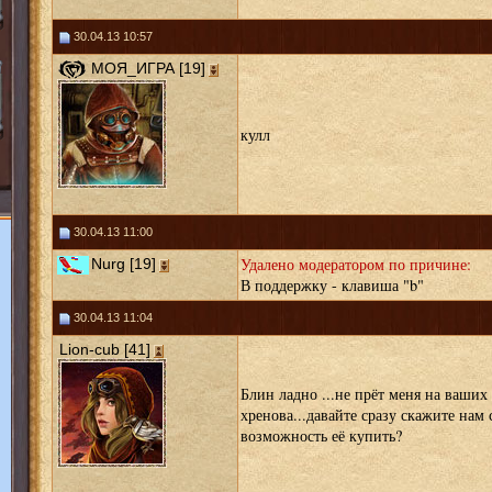
30.04.13 10:57
МОЯ_ИГРА [19]
кулл
30.04.13 11:00
Удалено модератором по причине:
Nurg [19]
В поддержку - клавиша "b"
30.04.13 11:04
Lion-cub [41]
Блин ладно ...не прёт меня на ваших 
хренова...давайте сразу скажите нам
возможность её купить?