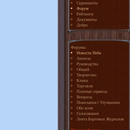
Скриншоты
Форум
Рейтинги
Документы
Добро
Форумы:
Новости Неба
Анонсы
Руководства
Общий
Творчество
Кланы
Торговля
Платные сервисы
Вопросы
Пожелания / Улучшения
Обо всем
Голосования
Лента Бортовых Журналов
Правила Форума