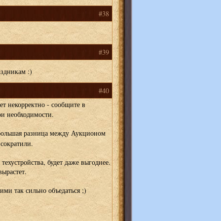
#38
#39
здникам :)
#40
ает некорректно - сообщите в
ри необходимости.
 большая разница между Аукционом
 сократили.
 техустройства, будет даже выгоднее.
вырастет.
ми так сильно объедаться ;)