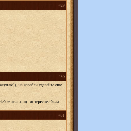
#29
#30
акуплю)), на корабли сделайте еще
 Небожительниц интереснее была
#31