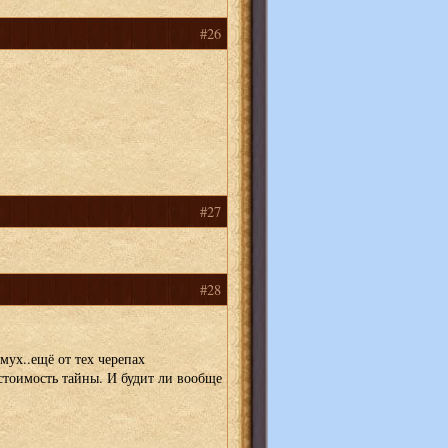
#26
#27
#28
мух..ещё от тех черепах
 стоимость тайны. И будит ли вообще