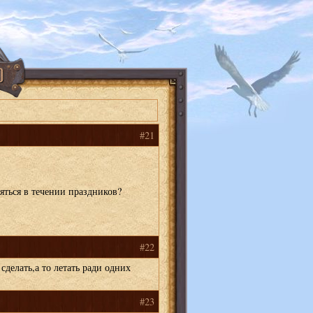
#21
няться в течении праздников?
#22
сделать,а то летать ради одних
#23