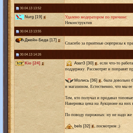
30.04.13 13:52
Удалено модератором по причине:
Nurg [19]
Неконструктив
30.04.13 13:55
Джейн-Беда [17]
Спасибо за приятные сюрпризы к пра
30.04.13 14:26
, если что-то работ
Kio [24]
Азат3 [30]
поддержку. Рассмотрят и поправят п
, была довольно
Молись [36]
и магазином. Естественно, что мы ее
Тем, кто получал и продавал топовые
Наверняка цена на Аукционе на них 
По поводу пирожных: ну не надо же и
, посмотрим ;)
bels [32]