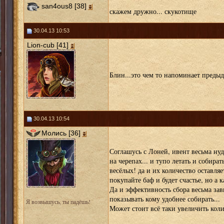
san4ous8 [38]
скажем дружно... скукотище
30.04.13 10:53
Lion-cub [41]
Блин...это чем то напоминает преды
30.04.13 10:54
Молись [36]
Соглашусь с Лоней, ивент весьма нуд
на черепах... и тупо летать и собират
весёлых! да и их количество оставляе
покупайте баф и будет счастье, но а
Да и эффективность сбора весьма зави
показывать кому удобнее собирать...
Я возвышусь, ты падёшь!
Может стоит всё таки увеличить кол