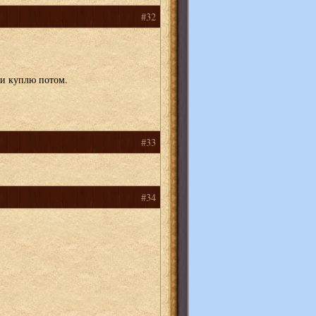
#32
и куплю потом.
#33
#34