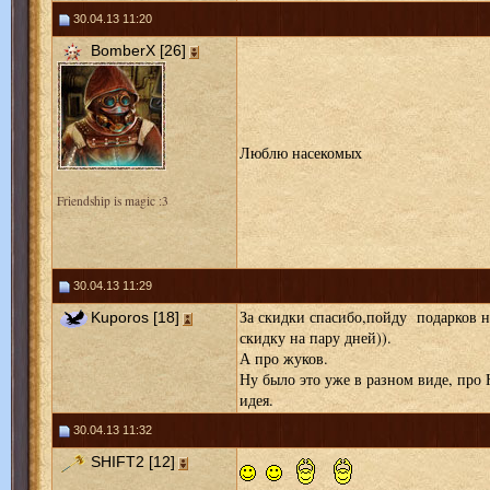
30.04.13 11:20
BomberX [26]
Люблю насекомых
Friendship is magic :3
30.04.13 11:29
За скидки спасибо,пойду подарков н
Kuporos [18]
скидку на пару дней)).
А про жуков.
Ну было это уже в разном виде, про
идея.
30.04.13 11:32
SHIFT2 [12]