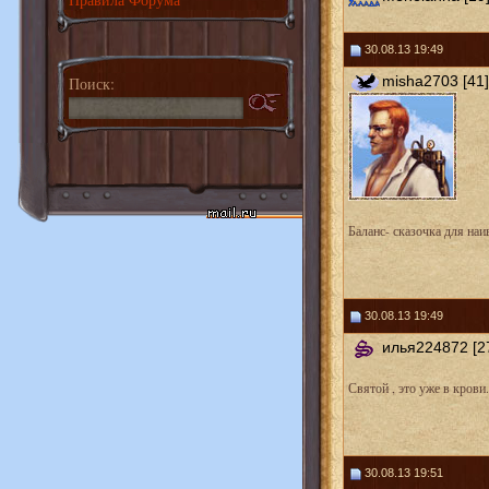
30.08.13 19:49
misha2703 [41]
Поиск:
Баланс- сказочка для на
30.08.13 19:49
илья224872 [2
Святой , это уже в крови.
30.08.13 19:51