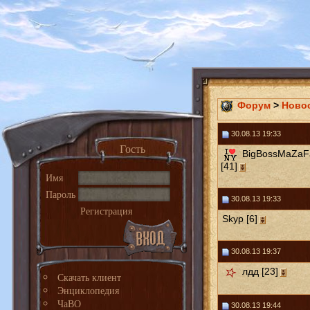
Форум
>
Ново
30.08.13 19:33
Гость
BigBossMaZaF
[41]
Имя
Пароль
30.08.13 19:33
Регистрация
Skyp [6]
30.08.13 19:37
лдд [23]
Скачать клиент
Энциклопедия
ЧаВО
30.08.13 19:44