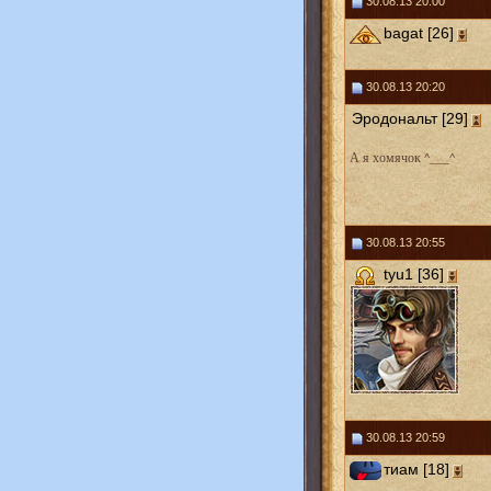
30.08.13 20:00
bagat [26]
30.08.13 20:20
Эродональт [29]
А я хомячок ^___^
30.08.13 20:55
tyu1 [36]
30.08.13 20:59
тиам [18]