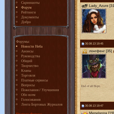
Скриншоты
Lady_Azure [31
Форум
Рейтинги
Документы
Добро
Форумы:
30.08.13 19:45
Новости Неба
Анонсы
лонгфенг [35]
Руководства
Общий
Творчество
Кланы
Торговля
Платные сервисы
Вопросы
End of all Hope.
Пожелания / Улучшения
Обо всем
Голосования
Лента Бортовых Журналов
30.08.13 19:47
Menelanna [19
Правила Форума