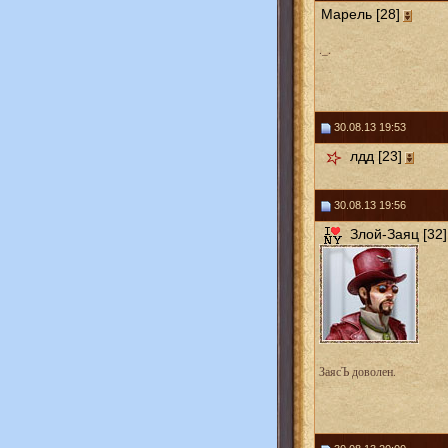
Марель [28]
._.
30.08.13 19:53
лдд [23]
30.08.13 19:56
Злой-Заяц [32]
ЗаясЪ доволен.