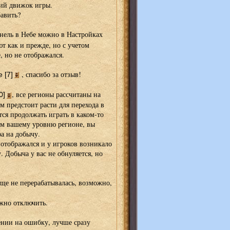
кий движок игры.
бавить?
анель в Небе можно в Настройках
т как и прежде, но с учетом
, но не отображался.
, спасибо за отзыв!
 [7]
, все регионы рассчитаны на
0]
м предстоит расти для перехода в
ся продолжать играть в каком-то
ем вашему уровню регионе, вы
фа на добычу.
 отображался и у игроков возникало
 Добыча у вас не обнуляется, но
еще не перерабатывалась, возможно,
но отключить.
ении на ошибку, лучше сразу