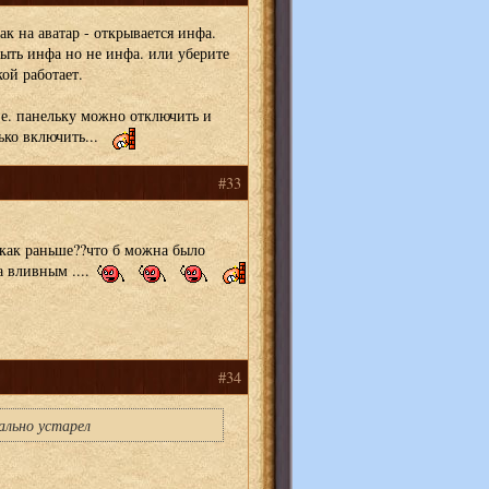
ак на аватар - открывается инфа.
ыть инфа но не инфа. или уберите
кой работает.
т.е. панельку можно отключить и
лько включить...
#33
как раньше??что б можна было
а вливным ....
#34
ально устарел