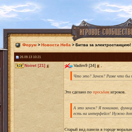
Форум
>
Новости Неба
> Битва за электростанцию!
26.09.13 10:21
,
Noiret [21]
Vadim9 [34]
Что это? Зачем? Разве что бы 
Это сделано по
просьбам
игроков.
А это зачем? Я понимаю, функци
есть на интерфейсе! Нужно до
Старый вид панели в городе моральн