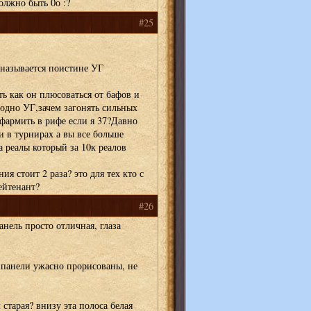
олжно быть 0о :?
#25
о называется поистине УГ
ть как он плюсоваться от бафов и
 одно УГ,зачем загонять сильных
 фармить в рифе если я 37?Давно
и в турнирах а вы все больше
а реалы который за 10к реалов
ия стоит 2 раза? это для тех кто с
ейтенант?
#26
анель просто отличная, глаза
й панели ужасно прорисованы, не
м старая? внизу эта полоса белая