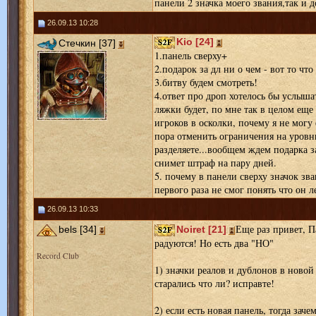
панели 2 значка моего звания,так и д
26.09.13 10:28
Kio [24]
Стечкин [37]
1.панель сверху+
2.подарок за дл ни о чем - вот то чт
3.битву будем смотреть!
4.ответ про дроп хотелось бы услыша
ляжки будет, по мне так в целом еще
игроков в осколки, почему я не могу
пора отменить ограничения на уровн
разделяете...вообщем ждем подарка з
снимет штраф на пару дней.
5. почему в панели сверху значок зван
первого раза не смог понять что он л
26.09.13 10:33
Еще раз привет, П
bels [34]
Noiret [21]
радуются! Но есть два "НО"
Record Club
1) значки реалов и дублонов в ново
старались что ли? исправте!
2) если есть новая панель, тогда заче