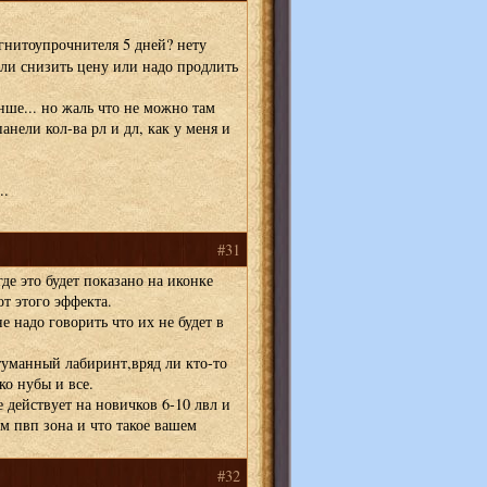
гнитоупрочнителя 5 дней? нету
 или снизить цену или надо продлить
нше... но жаль что не можно там
анели кол-ва рл и дл, как у меня и
..
#31
де это будет показано на иконке
т этого эффекта.
е надо говорить что их не будет в
туманный лабиринт,вряд ли кто-то
ко нубы и все.
 действует на новичков 6-10 лвл и
ам пвп зона и что такое вашем
#32