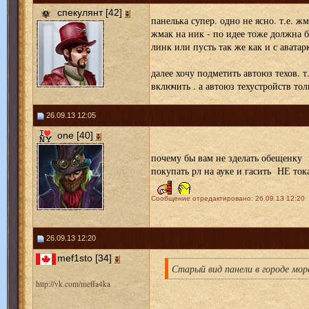
спекулянт [42]
панелька супер. одно не ясно. т.е. жм
жмак на ник - по идее тоже должна б
линк или пусть так же как и с аватар
далее хочу подметить автоюз техов. 
включить . а автоюз техустройств то
26.09.13 12:05
one [40]
почему бы вам не зделать обещенку 
покупать рл на ауке и гасить НЕ ток
Сообщение отредактировано: 26.09.13 12:20
26.09.13 12:20
mef1sto [34]
Старый вид панели в городе мор
http://vk.com/meffa4ka