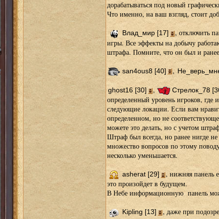
дорабатываться под новый графичес
Что именно, на ваш взгляд, стоит до
, отключить п
Влад_мир [17]
игры. Все эффекты на добычу работаю
штрафа. Помните, что он был и ранее
,
san4ous8 [40]
Не_верь_мне
,
ghost16 [30]
Стрелок_78 [3
определенный уровень игроков, где и
следующие локации. Если вам нравит
определенном, но не соответствующ
можете это делать, но с учетом штра
Штраф был всегда, но ранее нигде не
множество вопросов по этому поводу.
несколько уменьшается.
, нижняя панель 
asherat [29]
это произойдет в будущем.
В Небе информационную панель мож
, даже при подозр
Kipling [13]