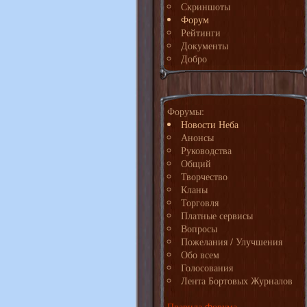
Скриншоты
Форум
Рейтинги
Документы
Добро
Форумы:
Новости Неба
Анонсы
Руководства
Общий
Творчество
Кланы
Торговля
Платные сервисы
Вопросы
Пожелания / Улучшения
Обо всем
Голосования
Лента Бортовых Журналов
Правила Форума