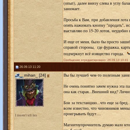
(опыт), далее внизу слева в углу бал
занимает.
Просьба к Вам, при добавления лота 
опять нажимать кнопку "продать", ис
выставляю по 15-20 лотов, неудобно 
И еще от меня, было бы просто заши
справой стороны, где фуражка, карты
подчеркнут всё изящество города.
Сообщение отредактировано: 26.09.13 10:41
26.09.13 11:20
Вы бы лучшеб чем-то полезным занял
mihan_ [24]
Не очень понятно зачем нужна эта па
она как старая...Внешний вид? Личн
Бои за техстанцию...что еще за бред.
всем известно, что чиновников мень
проигрывать будут....
I mustn't tell lies
Магнитоупрочнитель думаю мало кто 