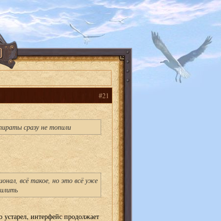
#21
пираты сразу не топили
онал, всё такое, но это всё уже
пилить
о устарел, интерфейс продолжает