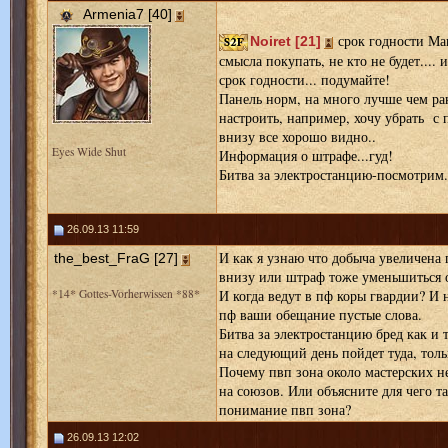
Armenia7 [40]
срок годности Ма
Noiret [21]
смысла покупать, не кто не будет....
срок годности... подумайте!
Панель норм, на много лучше чем ра
настроить, например, хочу убрать с п
внизу все хорошо видно..
Eyes Wide Shut
Информация о штрафе...гуд!
Битва за электростанцию-посмотрим.
26.09.13 11:59
И как я узнаю что добыча увеличена г
the_best_FraG [27]
внизу или штраф тоже уменьшиться о
*14* Gottes-Vorherwissen *88*
И когда ведут в пф коры гвардии? И н
пф ваши обещание пустые слова.
Битва за электростанцию бред как и 
на следующий день пойдет туда, толь
Почему пвп зона около мастерских не
на союзов. Или объясните для чего т
понимание пвп зона?
26.09.13 12:02