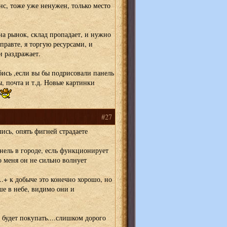
анс, тоже уже ненужен, только место
на рынок, склад пропадает, и нужно
правте, я торгую ресурсами, и
и раздражает.
бись ,если вы бы подрисовали панель
, почта и т.д. Новые картинки
#27
ись, опять фигней страдаете
нель в городе, есль функционирует
о меня он не сильно волнует
...+ к добыче это конечно хорошо, но
ше в небе, видимо они и
будет покупать....слишком дорого