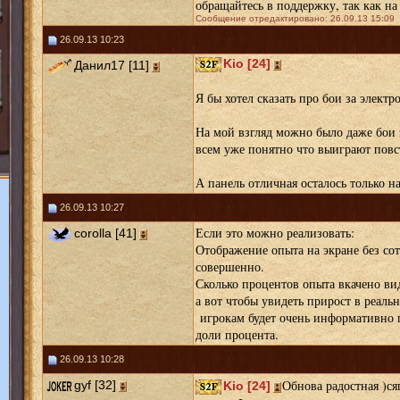
обращайтесь в поддержку, так как на
Сообщение отредактировано: 26.09.13 15:09
26.09.13 10:23
Kio [24]
Данил17 [11]
Я бы хотел сказать про бои за элект
На мой взгляд можно было даже бои 
всем уже понятно что выиграют повс
А панель отличная осталось только на
26.09.13 10:27
Если это можно реализовать:
corolla [41]
Отображение опыта на экране без со
совершенно.
Сколько процентов опыта вкачено ви
а вот чтобы увидеть прирост в реаль
игрокам будет очень информативно п
доли процента.
26.09.13 10:28
Обнова радостная )ся
gyf [32]
Kio [24]