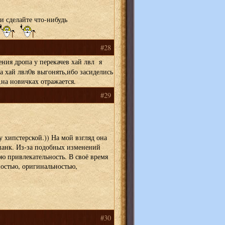
и сделайте что-нибудь
#28
ния дропа у перекачев хай лвл я
а хай лвл0в выгонять,ибо засиделись
,на новичках отражается.
#29
ву хипстерской.)) На мой взгляд она
панк. Из-за подобных изменений
ю привлекательность. В своё время
остью, оригинальностью,
#30