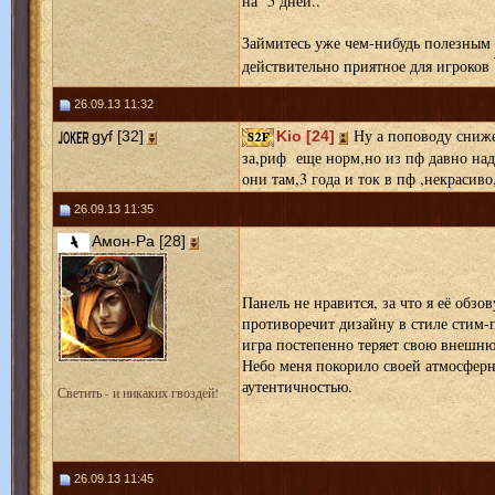
на 5 дней..
Займитесь уже чем-нибудь полезным 
действительно приятное для игроков
26.09.13 11:32
Ну а поповоду сниже
gyf [32]
Kio [24]
за,риф еще норм,но из пф давно над
они там,3 года и ток в пф ,некрасиво
26.09.13 11:35
Амон-Ра [28]
Панель не нравится, за что я её обзо
противоречит дизайну в стиле стим-
игра постепенно теряет свою внешню
Небо меня покорило своей атмосферн
аутентичностью.
Светить - и никаких гвоздей!
26.09.13 11:45