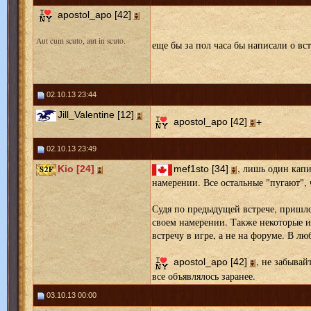
apostol_apo [42]
Aut cum scuto, aut in scuto.
еще бы за пол часа бы написали о вст
02.10.13 23:44
Jill_Valentine [12]
+
apostol_apo [42]
02.10.13 23:49
, лишь один капи
Kio [24]
mef1sto [34]
намерении. Все остальные "пугают", 
Судя по предыдущей встрече, пришло
своем намерении. Также некоторые и
встречу в игре, а не на форуме. В люб
, не забывай
apostol_apo [42]
все объявлялось заранее.
03.10.13 00:00