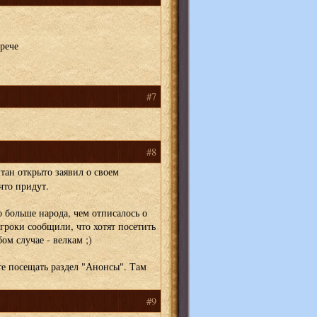
рече
#7
#8
тан открыто заявил о своем
что придут.
 больше народа, чем отписалось о
гроки сообщили, что хотят посетить
ом случае - велкам ;)
те посещать раздел "Анонсы". Там
#9