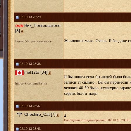
02.10.13 23:29
Ник_Пользователя
[8]
Желающих мало. Очень. Я бы даже ск
Ровно 500 рл оставалось...
02.10.13 23:36
mef1sto [34]
Я бы пошел если бы людей было боль
записи эт сильно.. Вы бы перенесли н
http://vk.com/meffa4ka
человек 40-50 было, культурно заране
сервис был и тыды.
02.10.13 23:37
Cheshire_Cat [7]
4
Сообщение отредактировано: 02.10.13 23:38
02.10.13 23:43