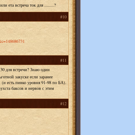
и ета встреча ток для ........?
#10
=U&c=148686731
#11
30 для встречи? Знаю один
готной закуске если заранее
(и есть пивко уровня 91-98 по БА).
ухста баксов и нервов с этим
#12