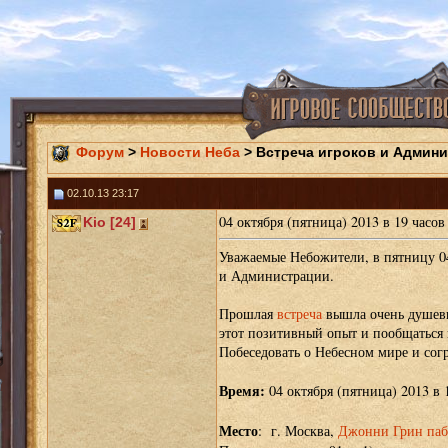
Форум
>
Новости Неба
> Встреча игроков и Админис
02.10.13 23:17
04 октября (пятница) 2013 в 19 часо
Kio [24]
Уважаемые Небожители, в пятницу 04
и Администрации.
Прошлая
встреча
вышла очень душевн
этот позитивный опыт и пообщаться 
Побеседовать о Небесном мире и сог
Время:
04 октября (пятница) 2013 в 
Место
: г. Москва,
Джонни Грин паб