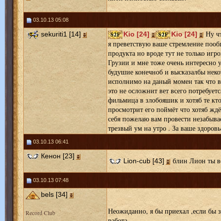
03.10.13 05:08
Ну чт
sekuriti1 [14]
Kio [24]
Kio [24]
я преветствую ваше стремление пооб
продукта но вроде тут не только игр
Грузии и мне тоже очень интересно у
будушие конечноб и высказалбы некот
исполнимо на даный момен так что вс
это не осложнит вет всего потребуетс
фильмица в злобояшик и хотяб те кто
просмотрит его поймёт что хотяб ждё
себя пожелаю вам провести незабыва
трезвый ум на утро . За ваше здоровь
03.10.13 06:41
Кенон [23]
блин Лион ты ве
Lion-cub [43]
03.10.13 07:48
bels [34]
Неожиданно, я бы приехал ,если бы з
Record Club
работа....