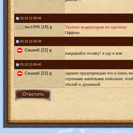
03.10.13 08:49
Удалено модератором по причине:
tau1996 [18]
Оффтоп
03.10.13 09:38
Сашка6 [22]
накрывайте поляну! я еду к вам
03.10.13 09:40
заранее предупреждаю что я очень мн
Сашка6 [22]
спртными напитками побольше, чтоб 
тёплой и душевной