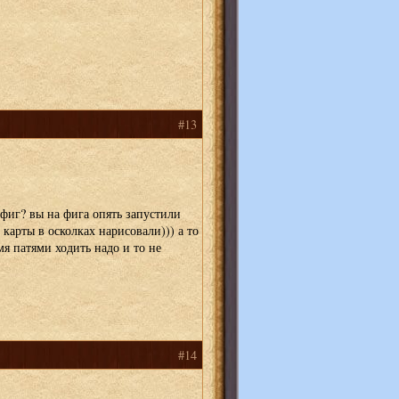
#13
 фиг? вы на фига опять запустили
арты в осколках нарисовали))) а то
мя патями ходить надо и то не
#14