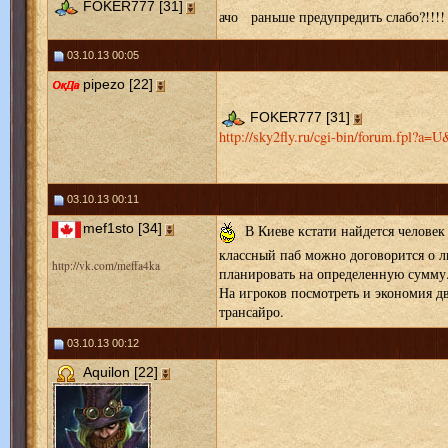
FOKER777 [31]
ачо раньше предупредить слабо?!!!! ил
03.10.13 00:05
pipezo [22]
FOKER777 [31]
http://sky2fly.ru/cgi-bin/forum.fpl?a
03.10.13 00:11
mef1sto [34]
В Киеве кстати найдется человек 
классный паб можно договорится о ль
http://vk.com/meffa4ka
планировать на определенную сумму. 
На игроков посмотреть и экономия дв
трансайро.
03.10.13 00:12
Aquilon [22]