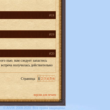
#18
#19
#20
ого пью. вам следует запастись
встреча получилась действительно
1
Страница
2
3
4
5
6
версия для печати
© AIVIK 2009-2020. Все права защищены.