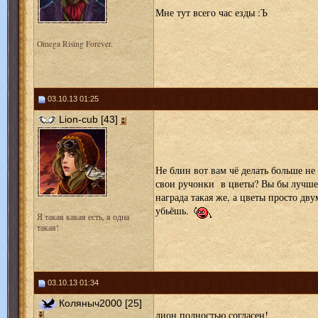
Мне тут всего час езды :Ъ
Omega Rising Forever.
03.10.13 01:25
Lion-cub [43]
Не блин вот вам чё делать больше не
свои ручонки в цветы? Вы бы лучше к
награда такая же, а цветы просто дву
убьёшь.
Я такая какая есть, я одна
такая!
03.10.13 01:34
Коляныч2000 [25]
лион полностью согласен!