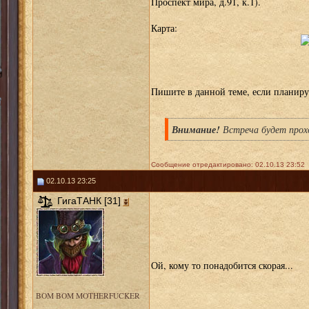
Проспект мира, д.91, к.1).
Карта:
Пишите в данной теме, если планируе
Внимание!
Встреча будет про
Сообщение отредактировано: 02.10.13 23:52
02.10.13 23:25
ГигаТАНК [31]
Ой, кому то понадобится скорая...
BOM BOM MOTHERFUCKER