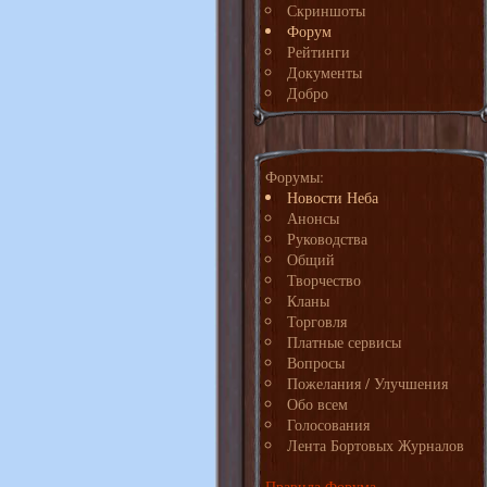
Скриншоты
Форум
Рейтинги
Документы
Добро
Форумы:
Новости Неба
Анонсы
Руководства
Общий
Творчество
Кланы
Торговля
Платные сервисы
Вопросы
Пожелания / Улучшения
Обо всем
Голосования
Лента Бортовых Журналов
Правила Форума