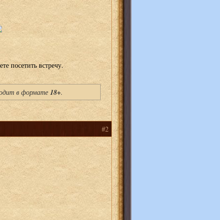
те посетить встречу.
18+
ходит в формате
.
#2