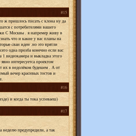
#15
о ж пришлось писать с клона ну да
шатся с потребителями вашего
оки С Москвы . я напремер живу в
знать что и какие у вас планы на
орые сваи идеи .но это врятли
его одна прозба конечно если вас
а 1 видеокамера и выкладка этого
 явно интересуетса проектом
т их в недолёком будешем . А от
емый вечер красивых тостов и
е.
#16
зде) и когда ты тока успеваеш)
#17
а неделю предупредили, а так