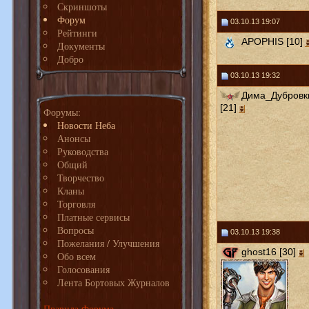
Скриншоты
Форум
03.10.13 19:07
Рейтинги
APOPHIS [10]
Документы
Добро
03.10.13 19:32
Дима_Дубровк
[21]
Форумы:
Новости Неба
Анонсы
Руководства
Общий
Творчество
Кланы
Торговля
Платные сервисы
Вопросы
03.10.13 19:38
Пожелания / Улучшения
ghost16 [30]
Обо всем
Голосования
Лента Бортовых Журналов
Правила Форума