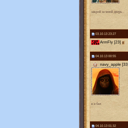
закрой за мной дверь...
03.10.13 23:27
ArmFly [23]
04.10.13 00:55
navy_apple [33
я и бал
04.10.13 01:32