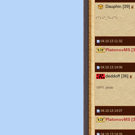
Dauphin [39]
('''') =^_^'= ('''')
04.10.13 11:32
PlatonovMS [3
04.10.13 14:06
deddoff [36]
100% pirate
04.10.13 14:07
PlatonovMS [3
04.10.13 14:26