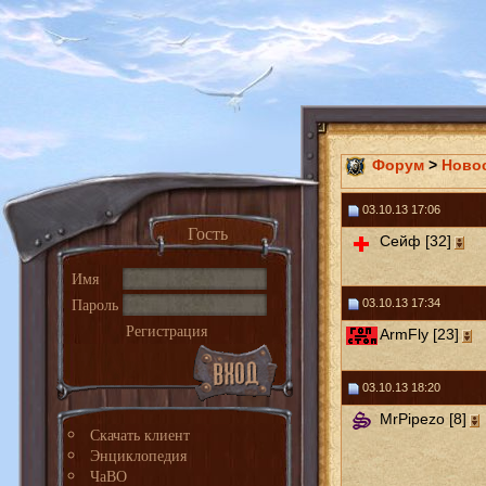
Форум
>
Ново
03.10.13 17:06
Гость
Сейф [32]
Имя
Пароль
03.10.13 17:34
Регистрация
ArmFly [23]
03.10.13 18:20
MrPipezo [8]
Скачать клиент
Энциклопедия
ЧаВО