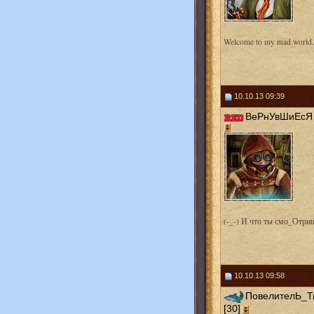
Welcome to my mad worl
10.10.13 09:39
ВеРнУвШиЕсЯ 
(-_-) И что ты смо_Отри
10.10.13 09:58
ПовелителЬ_
[30]