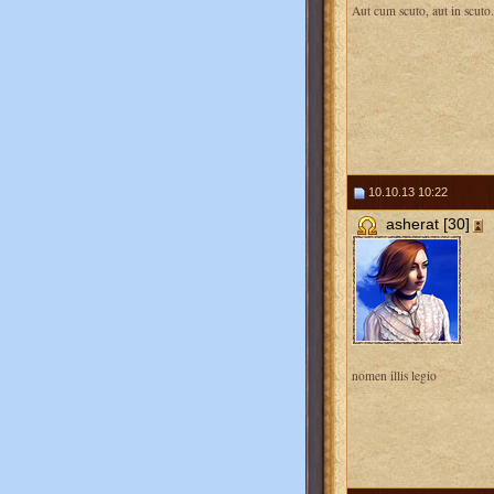
Aut cum scuto, aut in scuto.
10.10.13 10:22
asherat [30]
nomen illis legio