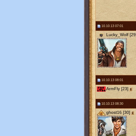
10.10.13 07:01
Lucky_Wolf [29
10.10.13 08:01
ArmFly [23]
10.10.13 08:30
ghost16 [30]