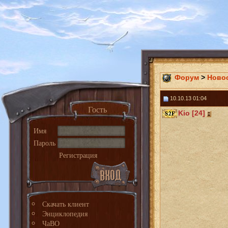
Форум
>
Ново
10.10.13 01:04
Гость
Kio [24]
Имя
Пароль
Регистрация
Скачать клиент
Энциклопедия
ЧаВО