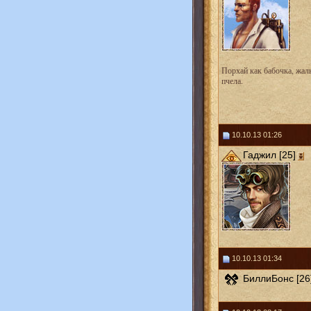
Порхай как бабочка, жал
пчела.
10.10.13 01:26
Гаджил [25]
10.10.13 01:34
БиллиБонс [26