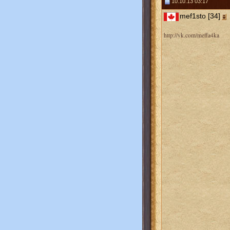
10.10.13 03:17
mef1sto [34]
http://vk.com/meffa4ka