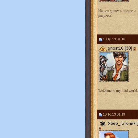
Нашел дирку в плеере и
радуюсь!
10.10.13 01:16
ghost16 [30]
Welcome to my mad worl
10.10.13 01:19
Убер_Ключик [