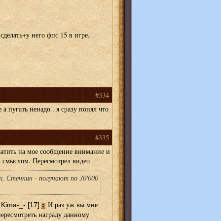
сделать+у него фпс 15 в игре.
#334
е а пугать ненадо . я сразу понял что
#335
атить на мое сообщение внимание и
м смыслом. Пересмотрел видео
x, Стечкин - получают по 30'000
И раз уж вы мне
Kima-_- [17]
пересмотреть награду данному