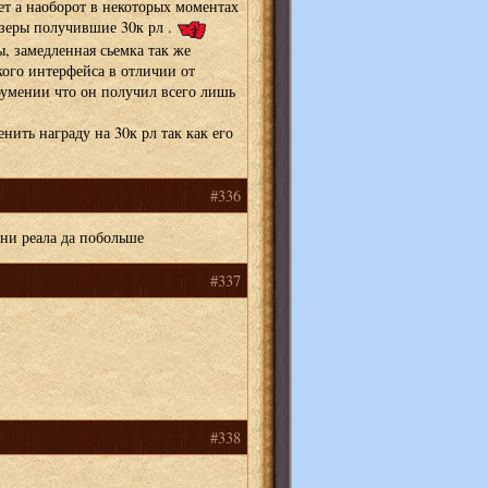
ает а наоборот в некоторых моментах
зеры получившие 30к рл .
, замедленная сьемка так же
кого интерфейса в отличии от
оумении что он получил всего лишь
нить награду на 30к рл так как его
#336
ни реала да побольше
#337
#338