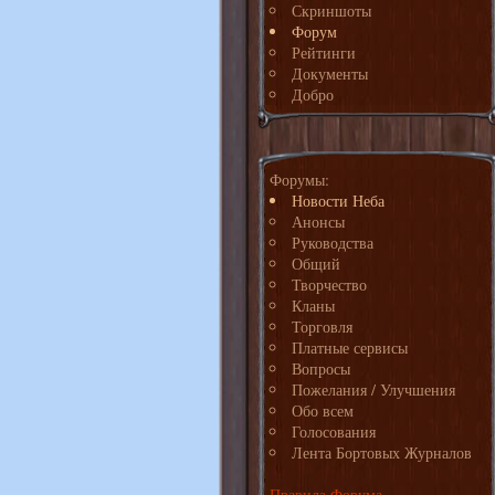
Скриншоты
Форум
Рейтинги
Документы
Добро
Форумы:
Новости Неба
Анонсы
Руководства
Общий
Творчество
Кланы
Торговля
Платные сервисы
Вопросы
Пожелания / Улучшения
Обо всем
Голосования
Лента Бортовых Журналов
Правила Форума