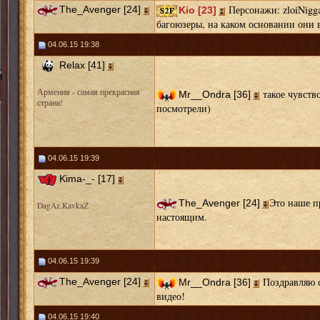
Персонажи: zloiNigg
The_Avenger [24]
Kio [23]
багоюзеры, на каком основании они
04.06.15 19:38
Relax [41]
Армения - самая прекрасная
такое чувств
Mr__Ondra [36]
страна!
посмотрели)
04.06.15 19:39
Kima-_- [17]
Это наше пр
The_Avenger [24]
DagAz.KavkaZ
настоящим.
04.06.15 19:39
Поздравляю с
The_Avenger [24]
Mr__Ondra [36]
видео!
04.06.15 19:40