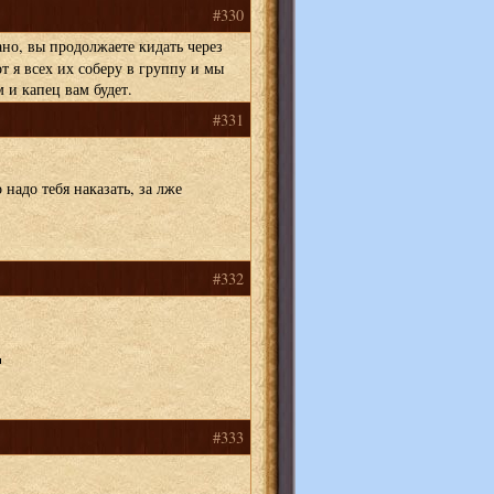
#330
но, вы продолжаете кидать через
т я всех их соберу в группу и мы
и капец вам будет.
#331
о надо тебя наказать, за лже
#332
#333