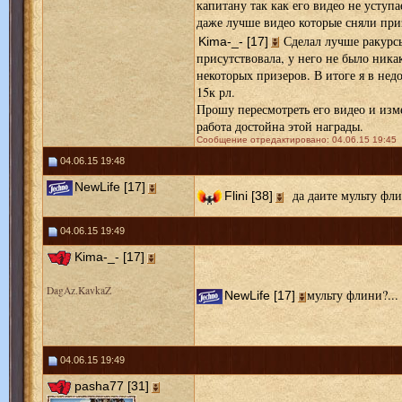
капитану так как его видео не уступ
даже лучше видео которые сняли при
Сделал лучше ракурсы
Kima-_- [17]
присутствовала, у него не было ника
некоторых призеров. В итоге я в нед
15к рл.
Прошу пересмотреть его видео и изме
работа достойна этой награды.
Сообщение отредактировано: 04.06.15 19:45
04.06.15 19:48
NewLife [17]
да даите мульту фли
Flini [38]
04.06.15 19:49
Kima-_- [17]
DagAz.KavkaZ
мульту флини?...
NewLife [17]
04.06.15 19:49
pasha77 [31]