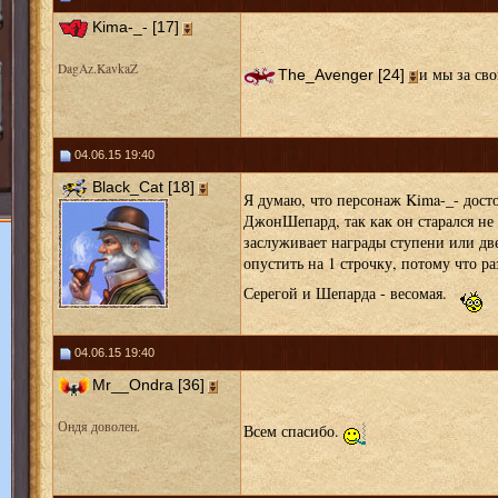
Kima-_- [17]
DagAz.KavkaZ
и мы за сво
The_Avenger [24]
04.06.15 19:40
Black_Cat [18]
Я думаю, что персонаж Kima-_- досто
ДжонШепард, так как он старался не
заслуживает награды ступени или дв
опустить на 1 строчку, потому что р
Серегой и Шепарда - весомая.
04.06.15 19:40
Mr__Ondra [36]
Ондя доволен.
Всем спасибо.