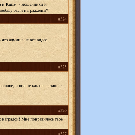
a и Kima-_- мошенники и
 вообще были награждены?
#324
о что админы не все видео
#325
ошлое, и она не как не связано с
#326
 наградой! Мне понравилось твоё
#327