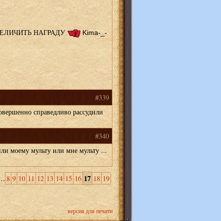
ВЕЛИЧИТЬ НАГРАДУ
Kima-_-
#339
овершенно справедливо рассудили
#340
или моему мульту или мне мульту ...
17
…
8
9
10
11
12
13
14
15
16
18
19
версия для печати