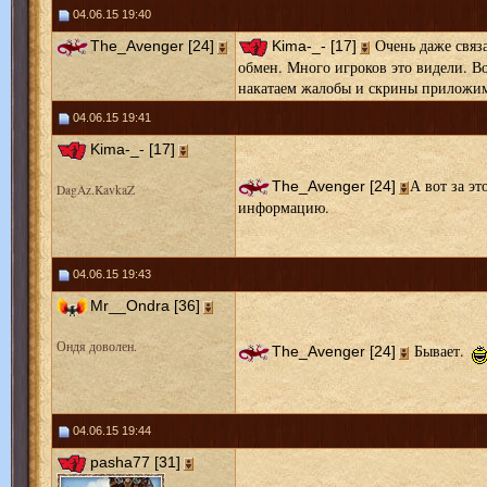
04.06.15 19:40
Очень даже связа
The_Avenger [24]
Kima-_- [17]
обмен. Много игроков это видели. Во
накатаем жалобы и скрины приложим 
04.06.15 19:41
Kima-_- [17]
А вот за эт
The_Avenger [24]
DagAz.KavkaZ
информацию.
04.06.15 19:43
Mr__Ondra [36]
Ондя доволен.
Бывает.
The_Avenger [24]
04.06.15 19:44
pasha77 [31]