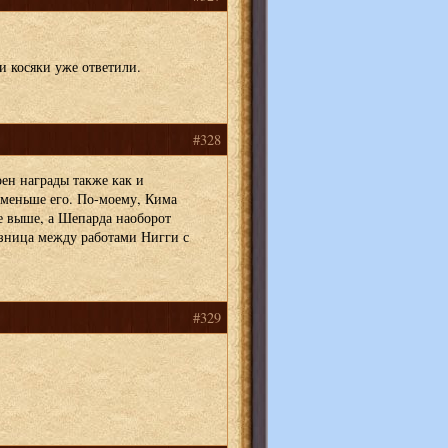
и косяки уже ответили.
#328
ен награды также как и
 меньше его. По-моему, Кима
е выше, а Шепарда наоборот
азница между работами Нигги с
#329