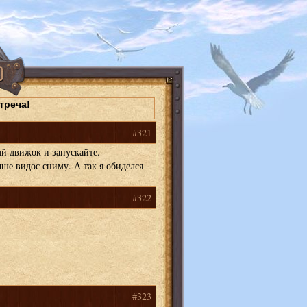
треча!
#321
й движок и запускайте.
ше видос сниму. А так я обиделся
#322
#323