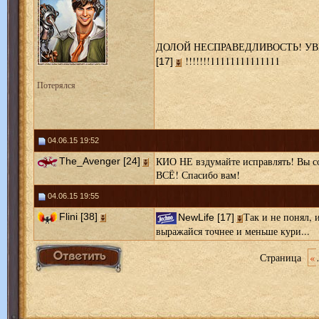
ДОЛОЙ НЕСПРАВЕДЛИВОСТЬ! У
!!!!!!!11111111111111
[17]
Потерялся
04.06.15 19:52
КИО НЕ вздумайте исправлять! Вы с
The_Avenger [24]
ВСЁ! Спасибо вам!
04.06.15 19:55
Так и не понял, 
Flini [38]
NewLife [17]
выражайся точнее и меньше кури...
Страница
«