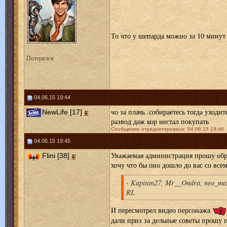
То что у шепарда можно за 10 минут 
Потерялся
04.06.15 19:44
чо за плачь .собираетесь тогда уходит
NewLife [17]
развод даж кор нестал покупать
Сообщение отредактировано: 04.06.15 19:46
04.06.15 19:45
Уважаемая администрация прошу обр
Flini [38]
хочу что бы оно дошло до вас со все
- Kapitan27, Mr__Ondra, neo_ma
RL
И пересмотрел видео персонажа
дали приз за дельные советы прошу 