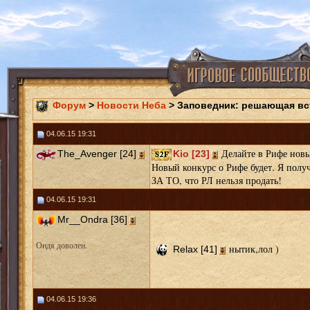
Форум
>
Новости Неба
> Заповедник: решающая вс
04.06.15 19:31
Делайте в Рифе новы
The_Avenger [24]
Kio [23]
Новый конкурс о Рифе будет. Я получ
ЗА ТО, что РЛ нельзя продать!
04.06.15 19:31
Mr__Ondra [36]
Ондя доволен.
нытик,лол )
Relax [41]
04.06.15 19:36