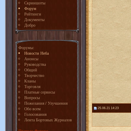
Скриншоты
Форум
Рейтинги
Документы
Добро
Форумы:
Новости Неба
Анонсы
Руководства
Общий
Творчество
Кланы
Торговля
Платные сервисы
Вопросы
Пожелания / Улучшения
Обо всем
25.06.21 14:23
Голосования
Лента Бортовых Журналов
Правила Форума