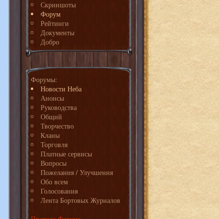
Скриншоты
Форум
Рейтинги
Документы
Добро
Форумы:
Новости Неба
Анонсы
Руководства
Общий
Творчество
Кланы
Торговля
Платные сервисы
Вопросы
Пожелания / Улучшения
Обо всем
Голосования
Лента Бортовых Журналов
Правила Форума