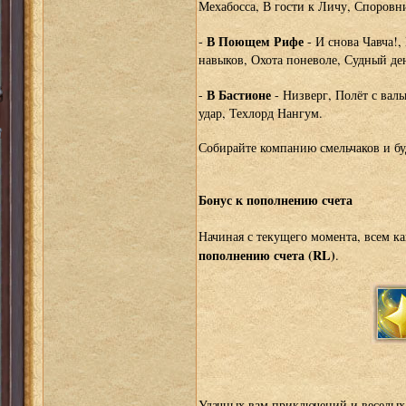
Мехабосса, В гости к Личу, Споров
В Поющем Рифе
-
- И снова Чавча!,
навыков, Охота поневоле, Судный де
В Бастионе
-
- Низверг, Полёт с ва
удар, Техлорд Нангум.
Собирайте компанию смельчаков и бу
Бонус к пополнению счета
Начиная с текущего момента, всем к
пополнению счета (RL)
.
Удачных вам приключений и веселых