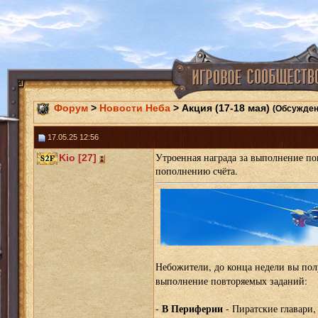
Форум
>
Новости Неба
> Акция (17-18 мая)
(Обсужден
17.05.25 12:56
Утроенная награда за выполнение по
Kio [27]
пополнению счёта.
Небожители, до конца недели вы по
выполнение повторяемых заданий:
В Периферии
-
- Пиратские главари,