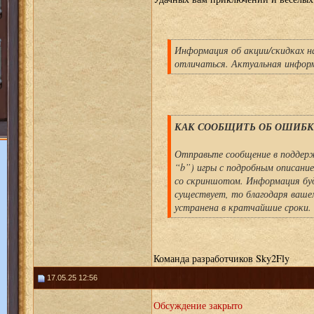
Информация об акции/скидках н
отличаться. Актуальная информа
КАК СООБЩИТЬ ОБ ОШИБКЕ
Отправьте сообщение в поддерж
“b”) игры с подробным описани
со скриншотом. Информация буд
существует, то благодаря ваше
устранена в кратчайшие сроки.
Команда разработчиков Sky2Fly
17.05.25 12:56
Обсуждение закрыто