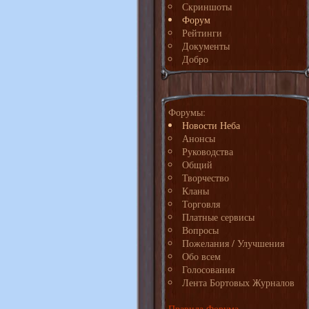
Скриншоты
Форум
Рейтинги
Документы
Добро
Форумы:
Новости Неба
Анонсы
Руководства
Общий
Творчество
Кланы
Торговля
Платные сервисы
Вопросы
Пожелания / Улучшения
Обо всем
Голосования
Лента Бортовых Журналов
Правила Форума