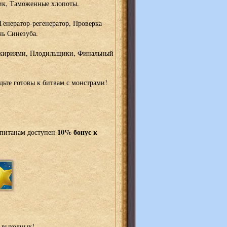
ник, Таможенные хлопоты.
 Генератор-регенератор, Проверка
нь Синезуба.
лькириями, Плодильщики, Финальный
дьте готовы к битвам с монстрами!
10% бонус к
апитанам доступен
 выходных!