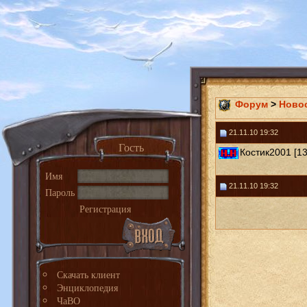
Форум
>
Ново
21.11.10 19:32
Гость
Костик2001 [13
Имя
21.11.10 19:32
Пароль
Регистрация
Скачать клиент
Энциклопедия
ЧаВО