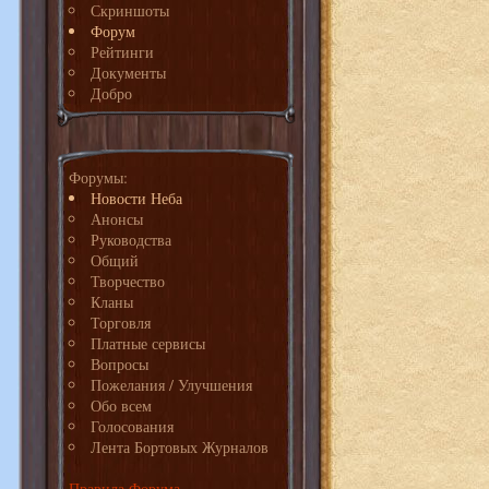
Скриншоты
Форум
Рейтинги
Документы
Добро
Форумы:
Новости Неба
Анонсы
Руководства
Общий
Творчество
Кланы
Торговля
Платные сервисы
Вопросы
Пожелания / Улучшения
Обо всем
Голосования
Лента Бортовых Журналов
Правила Форума