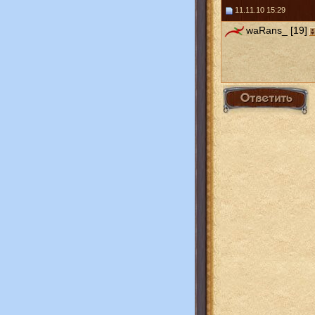
11.11.10 15:29
waRans_ [19]