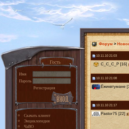
Форум
>
Ново
10.11.10 21:03
Гость
C_C_C_P [16]
Имя
10.11.10 21:08
Пароль
Ёжиквтумане [
Регистрация
10.11.10 21:17
Pastor75 [22]
Скачать клиент
Энциклопедия
ЧаВО