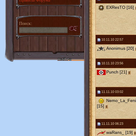
EXResTO [16]
Поиск:
10.11.10 22:57
Anonimus [20]
10.11.10 23:56
Punch [21]
11.11.10 03:02
Nemo_La_Feni
[15]
11.11.10 06:23
waRans_ [19]