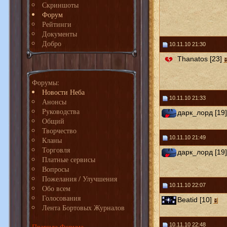
Скриншоты
Форум
Рейтинги
Документы
Добро
10.11.10 21:30
Thanatos [23]
Форумы:
Новости Неба
10.11.10 21:33
Анонсы
Руководства
дарк_лорд [19]
Общий
Творчество
10.11.10 21:49
Кланы
Торговля
дарк_лорд [19]
Платные сервисы
Вопросы
Пожелания / Улучшения
10.11.10 22:07
Обо всем
Голосования
Beatid [10]
Лента Бортовых Журналов
10.11.10 22:48
Правила Форума