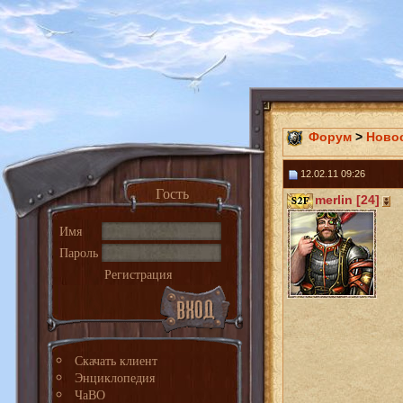
Форум
>
Ново
12.02.11 09:26
Гость
merlin [24]
Имя
Пароль
Регистрация
Скачать клиент
Энциклопедия
ЧаВО