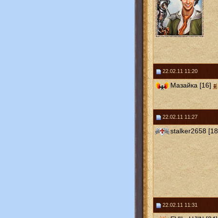
22.02.11 11:20
Мазайка [16]
22.02.11 11:27
stalker2658 [18
22.02.11 11:31