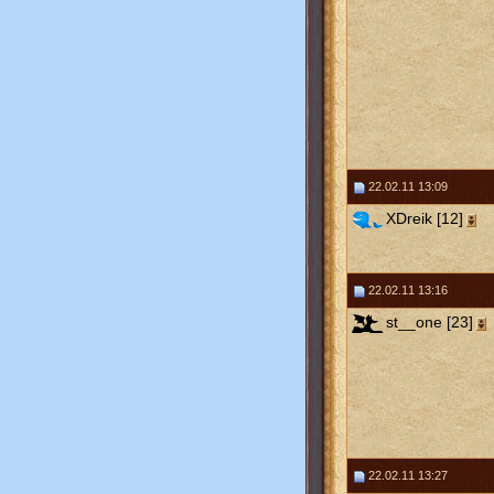
22.02.11 13:09
XDreik [12]
22.02.11 13:16
st__one [23]
22.02.11 13:27