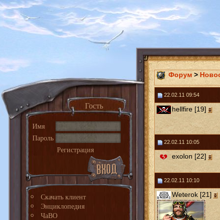
Форум
>
Ново
22.02.11 09:54
Гость
hellfire [19]
Имя
Пароль
22.02.11 10:05
Регистрация
exolon [22]
22.02.11 10:10
Weterok [21]
Скачать клиент
Энциклопедия
ЧаВО