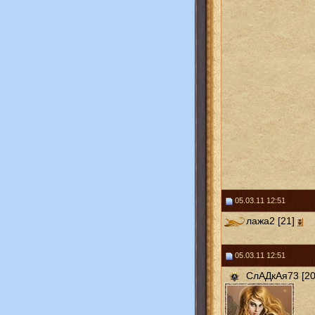
05.03.11 12:51
лажа2 [21]
05.03.11 12:51
СлАДкАя73 [20