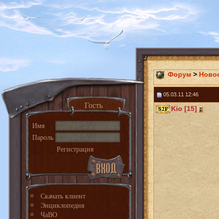
Форум
>
Ново
05.03.11 12:46
Гость
Kio [15]
Имя
Пароль
Регистрация
Скачать клиент
Энциклопедия
ЧаВО