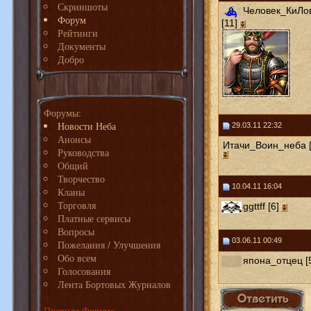
Скриншоты
Человек_КиЛо
Форум
[11]
Рейтинги
Документы
Добро
Форумы:
Новости Неба
29.03.11 22:32
Анонсы
Итачи_Воин_неба [
Руководства
Общий
Творчество
10.04.11 16:04
Кланы
Торговля
ggttff [6]
Платные сервисы
Вопросы
03.06.11 00:49
Пожелания / Улучшения
Обо всем
япона_отцец [
Голосования
Лента Бортовых Журналов
Правила Форума