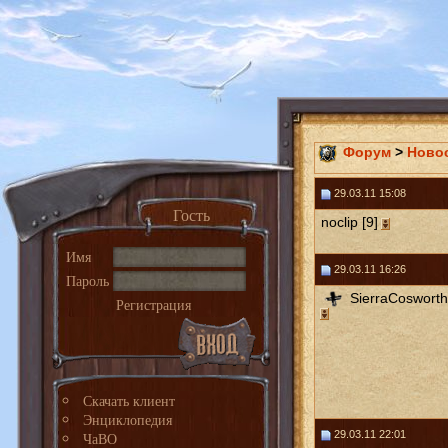
Форум
>
Ново
29.03.11 15:08
Гость
noclip [9]
Имя
29.03.11 16:26
Пароль
SierraCosworth
Регистрация
Скачать клиент
Энциклопедия
29.03.11 22:01
ЧаВО