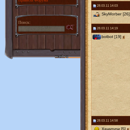
28.03.11 14:03
SkyMorber [26]
Поиск:
28.03.11 14:19
botbot [19]
28.03.11 14:58
Хачапури [5]