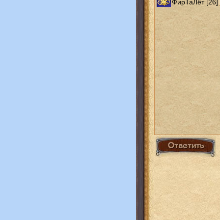
ФирТаЛёт [26]