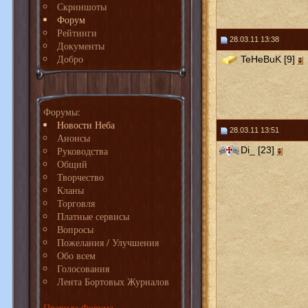
Скриншоты
Форум
Рейтинги
28.03.11 13:38
Документы
Добро
TeHeBuK [9]
Форумы:
Новости Неба
28.03.11 13:51
Анонсы
Руководства
Di_ [23]
Общий
Творчество
Кланы
Торговля
Платные сервисы
Вопросы
Пожелания / Улучшения
Обо всем
Голосования
Лента Бортовых Журналов
Правила Форума