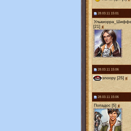
28.03.11 15:01
Улькиорра_Шифф
[21]
28.03.11 15:06
snoopy [25]
28.03.11 15:06
Попадос [5]