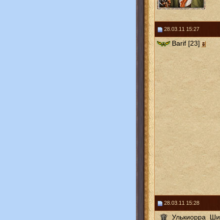
28.03.11 15:27
Barif [23]
28.03.11 15:28
Улькиорра_Ш