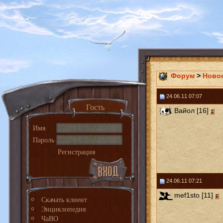
Форум
>
Ново
24.06.11 07:07
Гость
Вайол [16]
Имя
Пароль
Регистрация
24.06.11 07:21
mef1sto [11]
Скачать клиент
Энциклопедия
ЧаВО