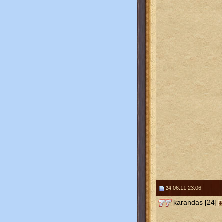
24.06.11 23:06
karandas [24]