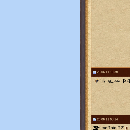
25.06.11 19:38
flying_bear [22]
26.06.11 03:14
mef1sto [12]