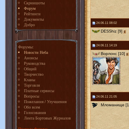
Скриншоты
Форум
Рейтинги
Документы
24.06.11 08:02
Добро
DESShiz [9]
24.06.11 14:19
Форумы:
Новости Неба
Ворлонс [10]
Анонсы
Руководства
Общий
Творчество
Кланы
Торговля
Платные сервисы
Вопросы
24.06.11 21:05
Пожелания / Улучшения
Мломанище [1
Обо всем
Голосования
Лента Бортовых Журналов
Правила Форума