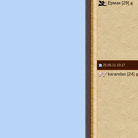
Ермак [29]
25.06.11 10:17
karandas [24]