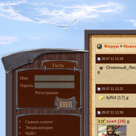
Форум
>
Ново
28.07.11 11:18
Гость
Огненный_Лис 
Имя
Пароль
28.07.11 11:22
Регистрация
ilyf54 [17]
28.07.11 11:30
Скачать клиент
svart [29]
Энциклопедия
ЧаВО