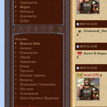
Скриншоты
Форум
Рейтинги
Документы
Добро
28.07.11 11:33
Огненный_Лис 
Форумы:
Новости Неба
28.07.11 11:45
Анонсы
Руководства
Ангел-В-Кедах 
Общий
Творчество
Кланы
28.07.11 11:51
Торговля
Платные сервисы
svart [29]
Вопросы
Пожелания / Улучшения
Обо всем
Голосования
Лента Бортовых Журналов
Правила Форума