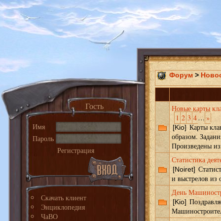
Форум
>
Ново
Гость
Новые карты кл
1
2
3
4
…
»
Имя
Карты клан
[Kio]
образом. Задан
Пароль
Произведены из
Регистрация
Статистика деят
Статист
[Noiret]
и выстрелов из 
День Машиностр
Скачать клиент
Поздравля
[Kio]
Энциклопедия
Машиностроите
ЧаВО