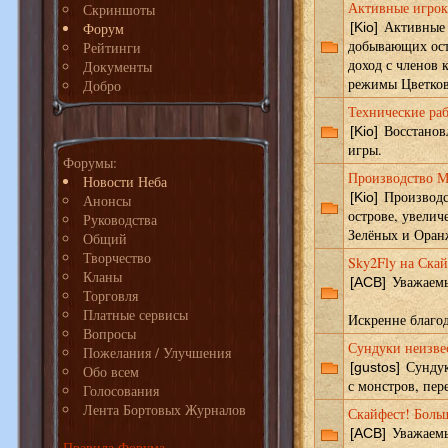
Активные игрок
Скриншоты
Активные и
Форум
[Kio]
добывающих ост
Рейтинги
доход с членов 
Документы
режимы Цветков
Добро
Технические раб
Восстановл
[Kio]
игры.
Форумы:
Производство 
Новости Неба
Производс
[Kio]
Анонсы
острове, увелич
Руководства
Зелёных и Ора
Общий
Творчество
Sky2Fly на Скай
Кланы
Уважаемы
[ACB]
Торговля
Платные сервисы
Искренне благод
Вопросы
Сундуки неизве
Пожелания / Улучшения
Сундук
[gustos]
Обо всем
с монстров, пер
Голосования
Лента Бортовых Журналов
Скайфест! Боль
Уважаемы
[ACB]
Правила Форума