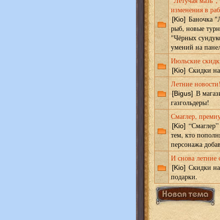
"Летучая мазь"
изменения в раб
Баночка "
[Kio]
рыб, новые тур
"Чёрных сундук
умений на пане
Июльские скидк
Скидки на 
[Kio]
Летние новости
В магаз
[Bigus]
газгольдеры!
Смаглер, преми
“Смаглер”
[Kio]
тем, кто пополн
персонажа добав
И снова летние 
Скидки на 
[Kio]
подарки.