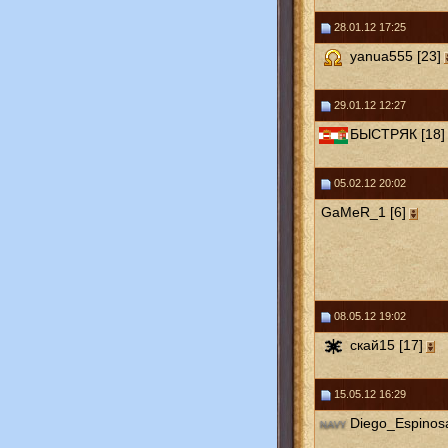
28.01.12 17:25
yanua555 [23]
29.01.12 12:27
БЫСТРЯК [18]
05.02.12 20:02
GaMeR_1 [6]
08.05.12 19:02
скай15 [17]
15.05.12 16:29
Diego_Espinosa