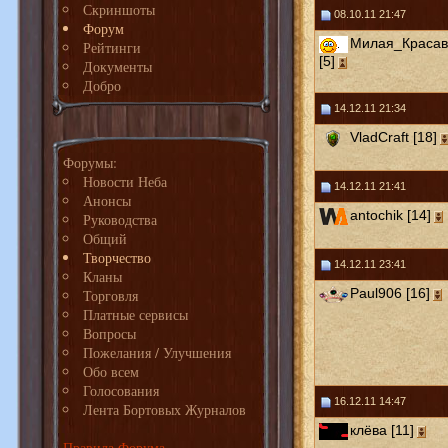
Скриншоты
08.10.11 21:47
Форум
Милая_Красав
Рейтинги
[5]
Документы
Добро
14.12.11 21:34
VladCraft [18]
Форумы:
Новости Неба
14.12.11 21:41
Анонсы
antochik [14]
Руководства
Общий
Творчество
14.12.11 23:41
Кланы
Paul906 [16]
Торговля
Платные сервисы
Вопросы
Пожелания / Улучшения
Обо всем
Голосования
16.12.11 14:47
Лента Бортовых Журналов
клёва [11]
Правила Форума