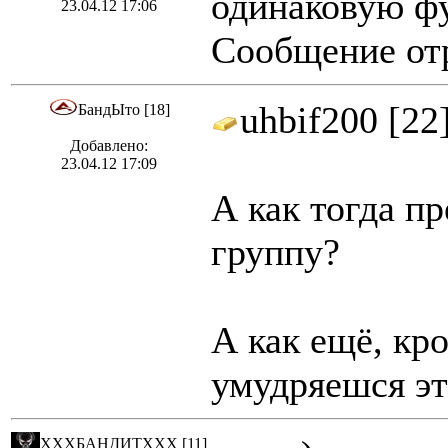
одинаковую фу
23.04.12 17:06
Сообщение отр
uhbif200 [22
БандЫто [18]
Добавлено:
23.04.12 17:09
А как тогда п
группу?
А как ещё, кр
умудряешся эт
ХХХБАНДИТХХХ [11]