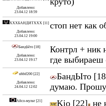
круто)
Добавлено:
23.04.12 18:59
стоп нет как о
ХХХБАНДИТХХХ [11]
Добавлено:
23.04.12 19:00
Контрл + ник
БандЫто [18]
Добавлено:
где выбираеш 
23.04.12 19:17
БандЫто [18
uhbif200 [22]
Добавлено:
думаю. Прошу
24.04.12 12:02
Kio [22]
не 
Айсо-мульт [21]