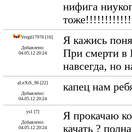
нифига ниуког
тоже!!!!!!!!!!
Я кажись понял
Vergil17976 [16]
Добавлено:
При смерти в 
04.05.12 20:24
навсегда, но 
aLeXiS_96 [22]
капец нам ребя
Добавлено:
04.05.12 20:24
ys1 [7]
Я прокачаю ко
Добавлено:
качать ? полна
04.05.12 20:24