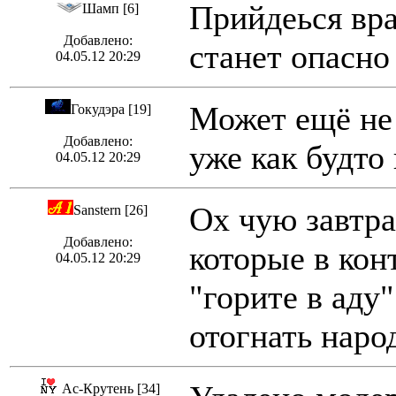
Прийдеься враг
Шамп [6]
Добавлено:
станет опасно 
04.05.12 20:29
Может ещё не 
Гокудэра [19]
Добавлено:
уже как будто 
04.05.12 20:29
Ох чую завтра
Sanstern [26]
Добавлено:
которые в конт
04.05.12 20:29
"горите в аду
отогнать народ
Ас-Крутень [34]