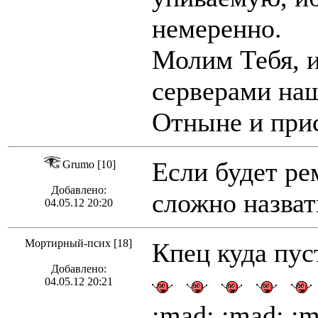
немеренно.
Молим Тебя, и
серверами на
Отныне и прис
Если будет рем
Grumo [10]
Добавлено:
сложно назват
04.05.12 20:20
Мортирный-псих [18]
Кпец куда пус
Добавлено:
04.05.12 20:21
:mad: :mad: :m