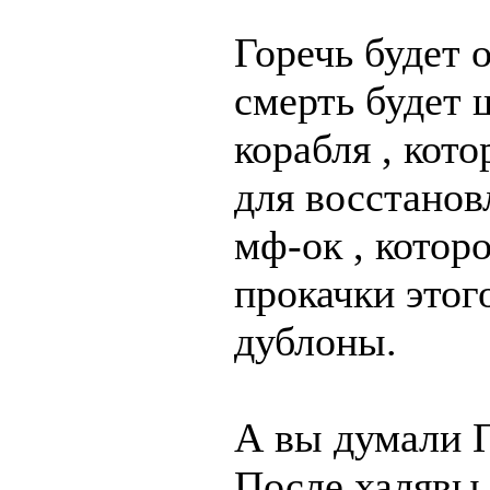
Горечь будет 
смерть будет 
корабля , кот
для восстанов
мф-ок , котор
прокачки этог
дублоны.
А вы думали П
После халявы 