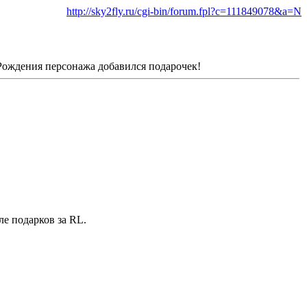
http://sky2fly.ru/cgi-bin/forum.fpl?c=111849078&a=N
 Рождения персонажа добавился подарочек!
ле подарков за RL.