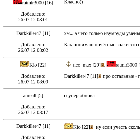
Класно))
ratmir3000 [16]
Добавлено:
26.07.12 08:01
Darkkiller47 [11]
хм... а чего только изумруды умен
Добавлено:
Как понимаю почётные знаки это е
26.07.12 08:02
Kio [22]
neo_max [29]
,
ratmir3000 
Добавлено:
Darkkiller47 [11]
про остальные - 
26.07.12 08:09
anreall [5]
cсупер обнова
Добавлено:
26.07.12 08:17
Darkkiller47 [11]
Kio [22]
ну если учесть сколь
Добавлено: