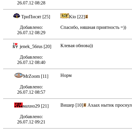
26.07.12 08:28
ТриПисят [25]
Kio [22]
Добавлено:
Спасибо, няшная приятность =))
26.07.12 08:29
Клевая обнова))
jenek_56rus [20]
Добавлено:
26.07.12 08:40
Норм
MrZoom [11]
Добавлено:
26.07.12 08:57
Вишер [10]
Ахаах нытик проснулся
махно29 [21]
Добавлено:
26.07.12 09:21