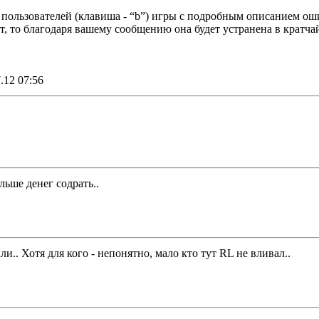
пользователей (клавиша - “b”) игры с подробным описанием ош
т, то благодаря вашему сообщению она будет устранена в кратча
.12 07:56
ьше денег содрать..
и.. Хотя для кого - непонятно, мало кто тут RL не вливал..