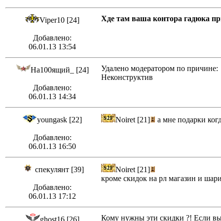
Хде там ваша контора гадюка пр
Viper10 [24]
Добавлено:
06.01.13 13:54
Удалено модератором по причине:
На100ящий_ [24]
Неконструктив
Добавлено:
06.01.13 14:34
youngask [22]
Noiret [21]
а мне подарки когд
Добавлено:
06.01.13 16:50
спекулянт [39]
Noiret [21]
кроме скидок на рл магазин и шари
Добавлено:
06.01.13 17:12
Кому нужны эти скидки ?! Если вы 
ghost16 [26]