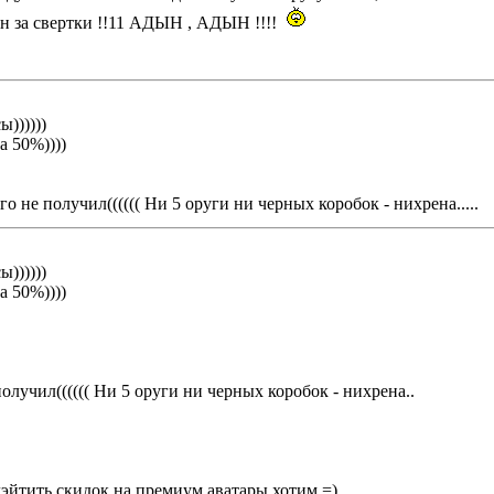
н за свертки !!11 АДЫН , АДЫН !!!!
))))))
а 50%))))
го не получил(((((( Ни 5 оруги ни черных коробок - нихрена.....
))))))
а 50%))))
олучил(((((( Ни 5 оруги ни черных коробок - нихрена..
эйтить,скидок на премиум аватары хотим =)