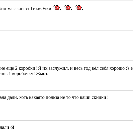
н бил магазин за ТиквОчки
не еще 2 коробки! Я их заслужил, и весь год вёл себя хорошо :} е
лишь 1 коробочку! Жмот.
ла дали. хоть какаято польза не то что ваши скидки!
дали б!