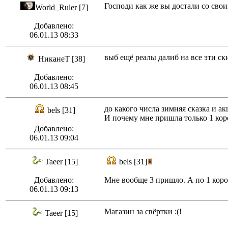
Господи как же вы достали со сво
World_Ruler [7]
Добавлено:
06.01.13 08:33
выб ещё реалы далиб на все эти ск
НиканеТ [38]
Добавлено:
06.01.13 08:45
до какого числа зимняя сказка и а
bels [31]
И почему мне пришла только 1 кор
Добавлено:
06.01.13 09:04
Taeer [15]
bels [31]
Добавлено:
Мне вообще 3 пришло. А по 1 короб
06.01.13 09:13
Магазин за свёртки :(!
Taeer [15]