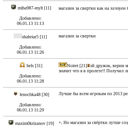
miha987-mylt [11]
магазин за свертки как на хелоуе
Добавлено:
06.01.13 11:13
магазин за свертки
shahriar5 [11]
Добавлено:
06.01.13 11:26
bels [31]
Noiret [21]
эй дружок, верни м
значит что я в пролете!! Получил 
Добавлено:
06.01.13 11:28
Лучше бы всем игрокам по 2013 реа
lenochka48 [30]
Добавлено:
06.01.13 11:29
+, Но магазин за свёртки лутше соз
maxim0krizanov [19]