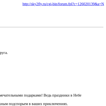
http://sky2fly.ru/cgi-bin/forum.fpl?c=126020139&a=N
руга.
амечательными подарками! Ведь праздники в Небе
дежным подспорьем в ваших приключениях.