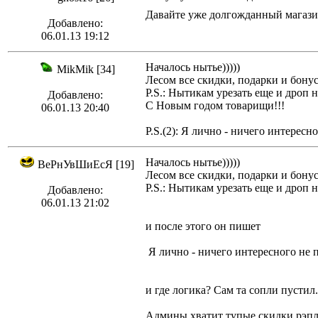
Давайте уже долгожданный магази
Добавлено:
06.01.13 19:12
Началось нытье)))))
MikMik [34]
Лесом все скидки, подарки и бонусы
P.S.: Нытикам урезать еще и дроп н
Добавлено:
С Новым годом товарищи!!!
06.01.13 20:40
P.S.(2): Я лично - ничего интересно
Началось нытье)))))
ВеРнУвШиЕсЯ [19]
Лесом все скидки, подарки и бонусы
P.S.: Нытикам урезать еще и дроп н
Добавлено:
06.01.13 21:02
и после этого он пишет
Я лично - ничего интересного не п
и где логика? Сам та сопли пустил.
Админы хватит тупые скидки рэпл