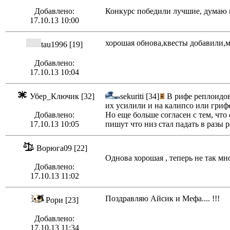
Добавлено:
Конкурс победили лучшие, думаю н
17.10.13 10:00
хорошая обнова,квесты добавили,
tau1996 [19]
Добавлено:
17.10.13 10:04
Убер_Ключик [32]
sekuriti [34]
В рифе реплоидов 
их усилили и на калипсо или грифе
Добавлено:
Но еще больше согласен с тем, что
17.10.13 10:05
пишут что низ стал падать в разы р
Ворюга09 [22]
Однова хорошая , теперь не так мн
Добавлено:
17.10.13 11:02
Поздравляю Айсик и Мефа.... !!!
Рори [23]
Добавлено:
17.10.13 11:34