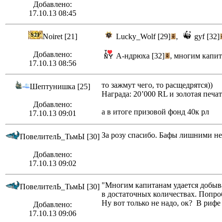
Добавлено:
17.10.13 08:45
Noiret [21]
Lucky_Wolf [29]
,
gyf [32]
Добавлено:
А-ндрюха [32]
, многим капит
17.10.13 08:56
то зажмут чего, то расщедрятся))
Шептунишка [25]
Награда: 20’000 RL и золотая печа
Добавлено:
а в итоге призовой фонд 40к рл
17.10.13 09:01
За розу спасибо. Бафы лишними н
ПовелителЬ_ТьмЫ [30]
Добавлено:
17.10.13 09:02
"Многим капитанам удается добыв
ПовелителЬ_ТьмЫ [30]
в достаточных количествах. Попроб
Ну вот только не надо, ок? В рифе
Добавлено:
17.10.13 09:06