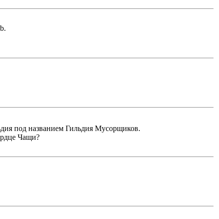
b.
льдия под названием Гильдия Мусорщиков.
ердце Чащи?