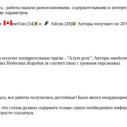
сь - работы вышли разноплановыми, содержательными и интере
ву параметров.
в:
mef1sto [34]
и
Айсик [28]
! Авторы получают по 20’
са получат поощрительные призы - "Алую розу". Авторы наибол
их Небесных Коробок (в соответствии с уровнем персонажа).
рса, все работы получились достойные! Было много неординарны
, что статья должна содержать только самую необходимую инфо
просто ссылаться.