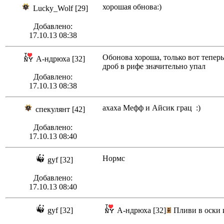
хорошая обнова:)
Lucky_Wolf [29]
Добавлено:
17.10.13 08:38
Обонова хороша, только вот теперь
А-ндрюха [32]
дроб в рифе значительно упал
Добавлено:
17.10.13 08:38
ахаха Мефф и Айсик грац :)
спекулянт [42]
Добавлено:
17.10.13 08:40
Нормс
gyf [32]
Добавлено:
17.10.13 08:40
gyf [32]
А-ндрюха [32]
Пливи в оски и