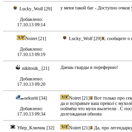
у меня такой баг - Доступно очков
Lucky_Wolf [29]
Добавлено:
17.10.13 09:14
Noiret [21]
Lucky_Wolf [29]
, сообщите о
Добавлено:
17.10.13 09:19
Даешь гварды в переферию!
nikitosik_ [21]
Добавлено:
17.10.13 09:20
sekuriti [34]
Noiret [21]
Вот только про се
да и исправьте ваш прекол с мухол
Добавлено:
поймёш что мухи вылетели . С поси
17.10.13 09:34
долгожданая обнова
Убер_Ключик [32]
Noiret [21]
Да, про легендарку