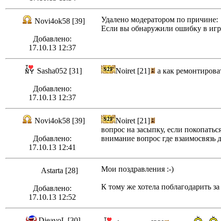
Удалено модератором по причине:
Novi4ok58 [39]
Если вы обнаружили ошибку в игре
Добавлено:
17.10.13 12:37
Sasha052 [31]
Noiret [21]
а как ремонтироват
Добавлено:
17.10.13 12:37
Novi4ok58 [39]
Noiret [21]
вопрос на засыпку, если покопать
Добавлено:
внимание вопрос где взаимосвязь
17.10.13 12:41
Мои поздравления :-)
Astarta [28]
К тому же хотела поблагодарить за 
Добавлено:
17.10.13 12:52
DieavoL [30]