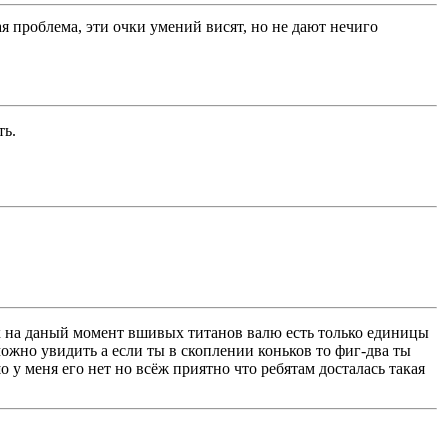
ая проблема, эти очки умений висят, но не дают нечиго
ть.
их на даный момент вшивых титанов валю есть только единицы
ожно увидить а если ты в скоплении коньков то фиг-два ты
у меня его нет но всёж приятно что ребятам досталась такая