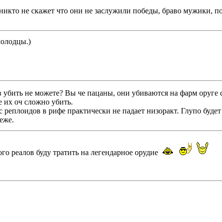
икто не скажет что они не заслужили победы, браво мужики, по
молодцы.)
убить не можете? Вы че пацаны, они убиваются на фарм оруге с
 их оч сложно убить.
 с реплоидов в рифе практически не падает низоракт. Глупо буде
еже.
ого реалов буду тратить на легендарное орудие