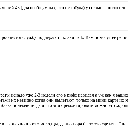
 умений 43 (для особо умных, это не табула) у соклана анологичн
 проблеме в службу поддержки - клавиша b. Вам помогут её реши
креты ненадо уже 2-3 недели его в рифе невидел а уж как я ваш
ётами их невидно когда они вылетают только на мини карте их м
бо за понемание да и что эпик ремонтировать можно это хорошо 
 вы конечно просто молодцы, давно пора было это сделать. Спс.