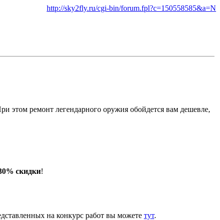
http://sky2fly.ru/cgi-bin/forum.fpl?c=150558585&a=N
ри этом ремонт легендарного оружия обойдется вам дешевле,
 30% скидки
!
едставленных на конкурс работ вы можете
тут
.