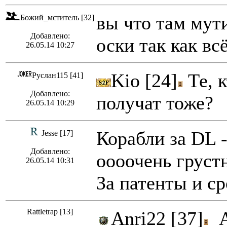
вы что там мути
Божий_мститель [32]
Добавлено:
оски так как вс
26.05.14 10:27
Kio [24]
Те, 
Руслан115 [41]
Добавлено:
получат тоже?
26.05.14 10:29
Корабли за DL -
Jesse [17]
Добавлено:
оооочень груст
26.05.14 10:31
За патенты и ср
Rattletrap [13]
Anri22 [37]
А 