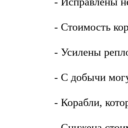
- Исправлены н
- Стоимость ко
- Усилены репл
- С добычи мог
- Корабли, кот
- Снижена стои