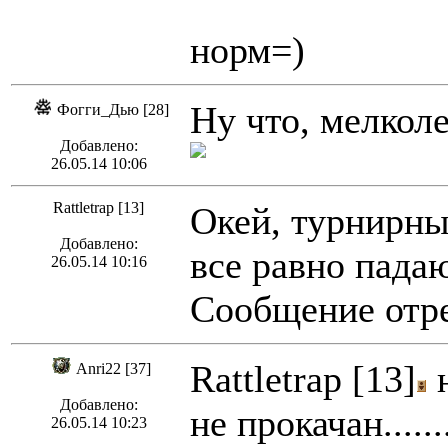
норм=)
Ну что, мелкол
Фогги_Дью [28]
Добавлено:
26.05.14 10:06
Rattletrap [13]
Окей, турнирны
Добавлено:
все равно падаю
26.05.14 10:16
Сообщение отре
Rattletrap [13]
н
Anri22 [37]
Добавлено:
не прокачан...
26.05.14 10:23