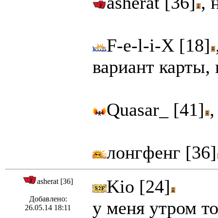
asherat [36]
, 
F-e-l-i-X [18]
вариант карты, 
Quasar_ [41]
,
лонгфенг [36]
Kio [24]
asherat [36]
Добавлено:
у меня утром то
26.05.14 18:11