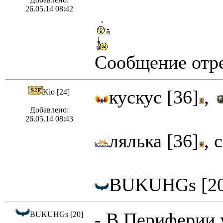
26.05.14 08:42
Сообщение отре
кускус [36]
,
Kio [24]
Добавлено:
26.05.14 08:43
лялька [36]
, 
BUKUHGs [20
- В Периферии 
BUKUHGs [20]