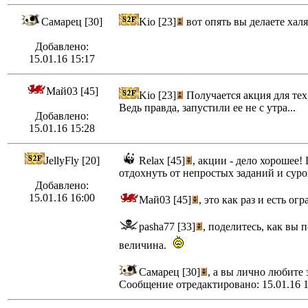
Самарец [30]
Kio [23]
вот опять вы делаете халя
Добавлено:
15.01.16 15:17
Май03 [45]
Kio [23]
Получается акция для тех
Ведь правда, запустили ее не с утра...
Добавлено:
15.01.16 15:28
JellyFly [20]
Relax [45]
, акции - дело хорошее
отдохнуть от непростых заданий и суро
Добавлено:
15.01.16 16:00
Май03 [45]
, это как раз и есть 
pasha77 [33]
, поделитесь, как вы
величина.
Самарец [30]
, а вы лично любите
Сообщение отредактировано: 15.01.16 1