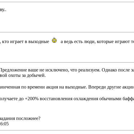
ву..
, кто играет в выходные
а ведь есть люди, которые играют т
! Предложение ваше не исключено, что реализуем. Однако после 
вой охоты за добычей.
ограниченная по времени акция на выходные. Впереди другие акц
 получаете до +200% восстановления охлаждения обычными бафф
 задания посложнее?
6:05