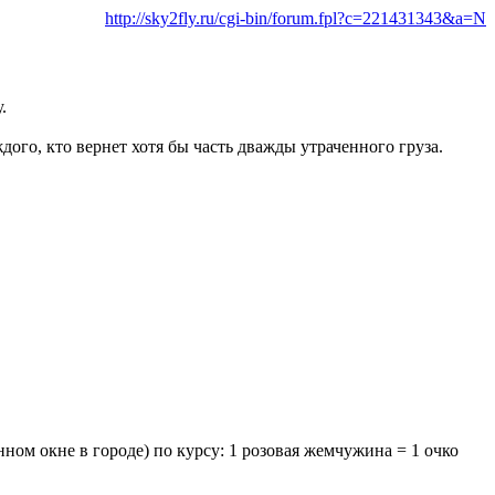
http://sky2fly.ru/cgi-bin/forum.fpl?c=221431343&a=N
.
го, кто вернет хотя бы часть дважды утраченного груза.
ом окне в городе) по курсу: 1 розовая жемчужина = 1 очко