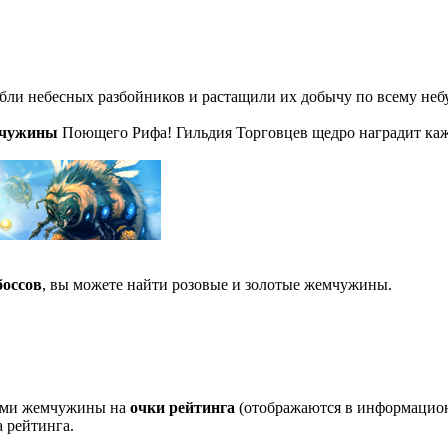
ли небесных разбойников и растащили их добычу по всему небу
мчужины
Поющего Рифа! Гильдия Торговцев щедро наградит каждо
боссов
, вы можете найти розовые и золотые жемчужины.
вами жемчужины на
очки рейтинга
(отображаются в информационн
а рейтинга.