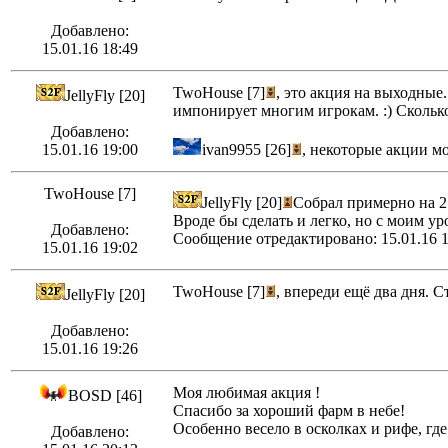
Добавлено:
15.01.16 18:49
TwoHouse [7]
, это акция на выходные
JellyFly [20]
импонирует многим игрокам. :) Сколь
Добавлено:
15.01.16 19:00
ivan9955 [26]
, некоторые акции мо
TwoHouse [7]
JellyFly [20]
Собрал примерно на 2
Вроде бы сделать и легко, но с моим ур
Добавлено:
Сообщение отредактировано: 15.01.16 1
15.01.16 19:02
TwoHouse [7]
, впереди ещё два дня. 
JellyFly [20]
Добавлено:
15.01.16 19:26
Моя любимая акция !
BOSD [46]
Спасибо за хороший фарм в небе!
Особенно весело в осколках и рифе, где
Добавлено: