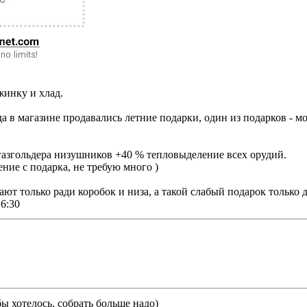
жинку и хлад.
да в магазине продавались летние подарки, один из подарков - м
азгольдера низушников +40 % тепловыделение всех орудий.
ение с подарка, не требую много )
ют только ради коробок и низа, а такой слабый подарок только д
6:30
ы хотелось, собрать больше надо)