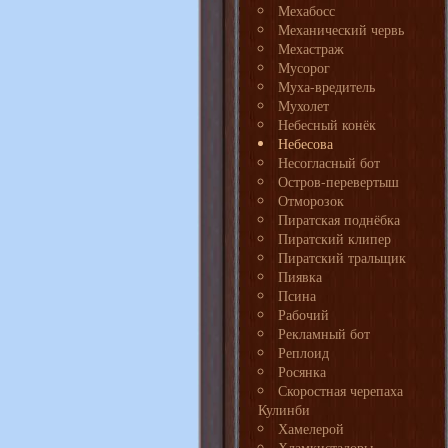
Мехабосс
Механический червь
Мехастраж
Мусорог
Муха-вредитель
Мухолет
Небесный конёк
Небесова
Несогласный бот
Остров-перевертыш
Отморозок
Пиратская поднёбка
Пиратский клипер
Пиратский тральщик
Пиявка
Псина
Рабочий
Рекламный бот
Реплоид
Росянка
Скоростная черепаха
Кулинби
Хамелерой
Хламкистадоры