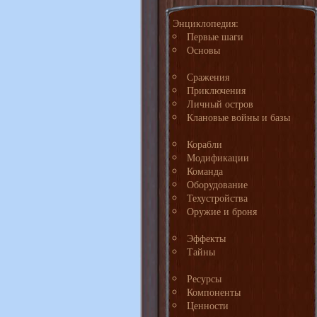
Энциклопедия:
Первые шаги
Основы
Сражения
Приключения
Личный остров
Клановые войны и базы
Корабли
Модификации
Команда
Оборудование
Техустройства
Оружие и броня
Эффекты
Тайны
Ресурсы
Компоненты
Ценности