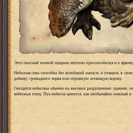
Этот опасный ночной хищник неплохо приспособился и к яркому
Небесная сова способна без колебаний напасть и утащить в сво
добычу: громадного червя или огромную летающую корову.
Гнездятся небесовы обычно на высоких разрушенных зданиях, ин
небесных птиц. Пух небесов ценится, как необычайно нежный и