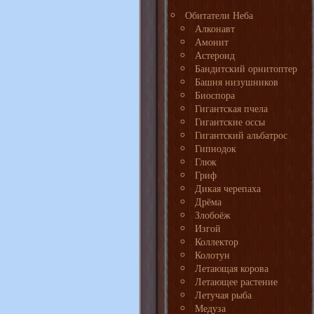
Обитатели Неба
Алконавт
Амонит
Астероид
Бандитский орнитоптер
Башня низушников
Биоспора
Гигантская пчела
Гигантские оссы
Гигантский альбатрос
Гипнодок
Глюк
Гриф
Дикая черепаха
Дрёма
Злобоёж
Изгой
Коллектор
Колотун
Летающая корова
Летающее растение
Летучая рыба
Медуза