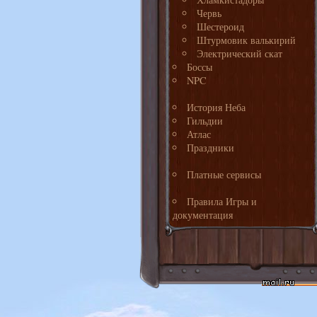
Червь
Шестероид
Штурмовик валькирий
Электрический скат
Боссы
NPC
История Неба
Гильдии
Атлас
Праздники
Платные сервисы
Правила Игры и
документация