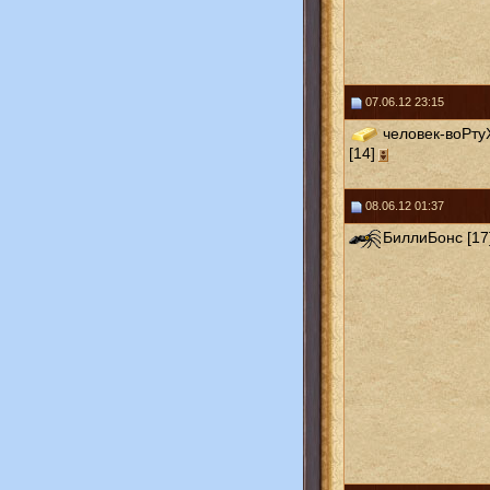
07.06.12 23:15
человек-воРту
[14]
08.06.12 01:37
БиллиБонс [17