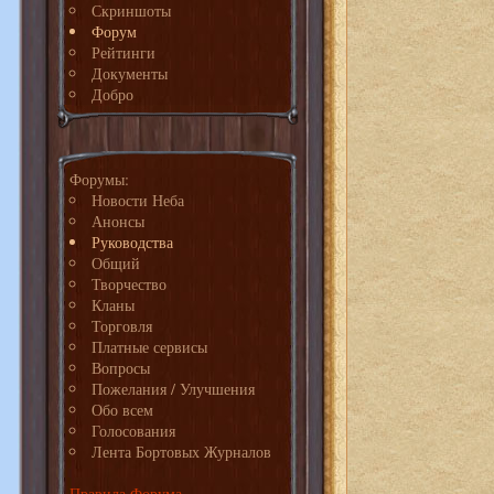
Скриншоты
Форум
Рейтинги
Документы
Добро
Форумы:
Новости Неба
Анонсы
Руководства
Общий
Творчество
Кланы
Торговля
Платные сервисы
Вопросы
Пожелания / Улучшения
Обо всем
Голосования
Лента Бортовых Журналов
Правила Форума