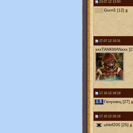
23.07.12 13:50
Gorn5 [12]
27.07.12 10:31
xxxTANKMANxxx [2
17.10.12 18:19
Генуэзец [27]
17.10.12 20:16
uhbif200 [25]