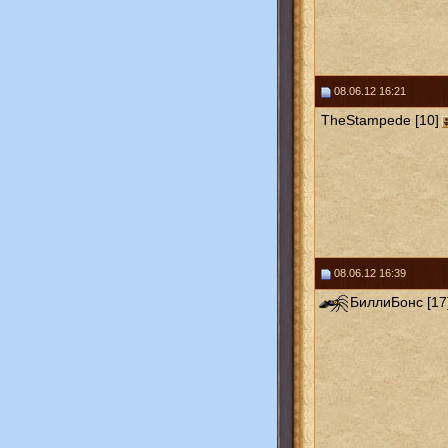
08.06.12 16:21
TheStampede [10]
08.06.12 16:39
БиллиБонс [17