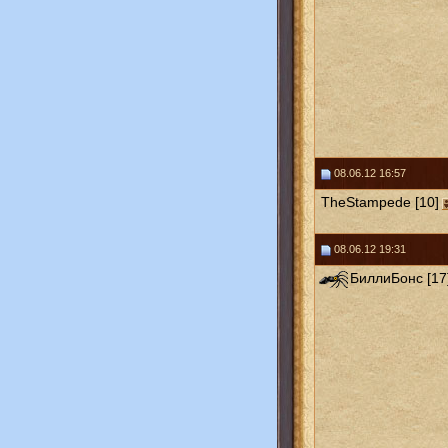
08.06.12 16:57
TheStampede [10]
08.06.12 19:31
БиллиБонс [17