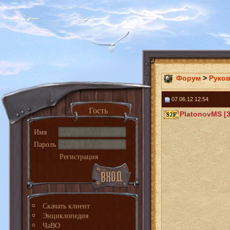
Форум
>
Руко
07.06.12 12:54
Гость
PlatonovMS [3
Имя
Пароль
Регистрация
Скачать клиент
Энциклопедия
ЧаВО