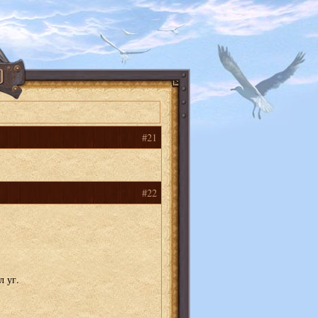
#21
#22
л уг.