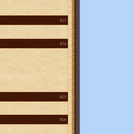
#23
#24
#25
#26