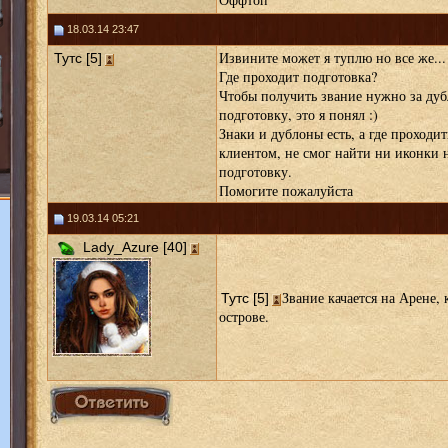
18.03.14 23:47
Извините может я туплю но все же...
Тутс [5]
Где проходит подготовка?
Чтобы получить звание нужно за дуб
подготовку, это я понял :)
Знаки и дублоны есть, а где проходи
клиентом, не смог найти ни иконки н
подготовку.
Помогите пожалуйста
19.03.14 05:21
Lady_Azure [40]
Звание качается на Арене, 
Тутс [5]
острове.