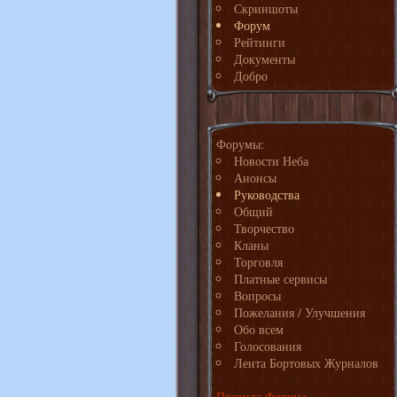
Скриншоты
Форум
Рейтинги
Документы
Добро
Форумы:
Новости Неба
Анонсы
Руководства
Общий
Творчество
Кланы
Торговля
Платные сервисы
Вопросы
Пожелания / Улучшения
Обо всем
Голосования
Лента Бортовых Журналов
Правила Форума