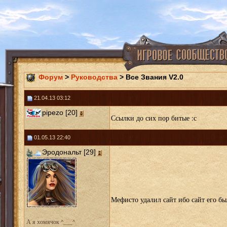
Форум
>
Руководства
> Все Звания V2.0
21.04.13 03:12
pipezo [20]
Ссылки до сих пор битые :с
01.05.13 22:40
Эродональт [29]
Мефисто удалил сайт ибо сайт его бы
А я хомячок ^___^