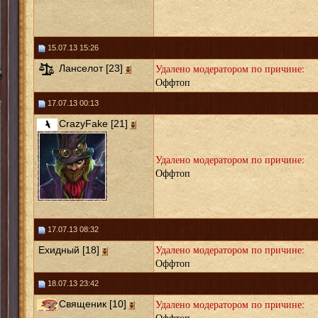
15.07.13 15:26
Удалено модератором по причине:
Ланселот [23]
Оффтоп
17.07.13 00:13
CrazyFake [21]
Удалено модератором по причине:
Оффтоп
17.07.13 08:32
Удалено модератором по причине:
Ехидный [18]
Оффтоп
18.07.13 23:42
Удалено модератором по причине:
Священик [10]
Оффтоп