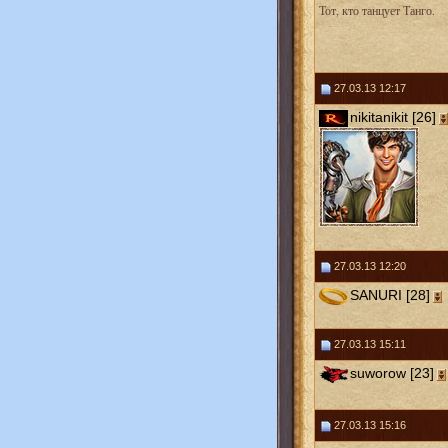
Тот, кто танцует Танго.
27.03.13 12:17
nikitanikit [26]
27.03.13 12:20
SANURI [28]
27.03.13 15:11
suworow [23]
27.03.13 15:16