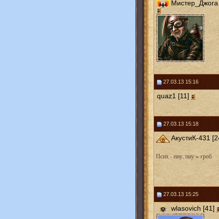
Мистер_Джога 
27.03.13 15:16
quaz1 [11]
27.03.13 15:18
АкустиК-431 [2
Псих - пиу, пиу = гроб
27.03.13 15:25
wlasovich [41]