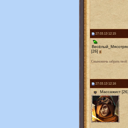
27.03.13 12:15
Весёлый_Мясотря
[26]
Свыномячь забрать твой 
27.03.13 12:16
Массажист [26