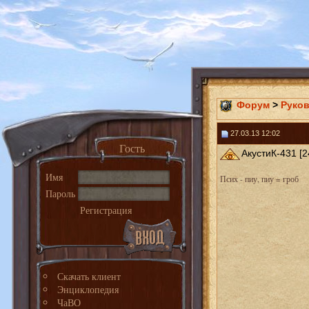
Форум
>
Руко
27.03.13 12:02
Гость
АкустиК-431 [2
Имя
Псих - пиу, пиу = гроб
Пароль
Регистрация
Скачать клиент
Энциклопедия
ЧаВО