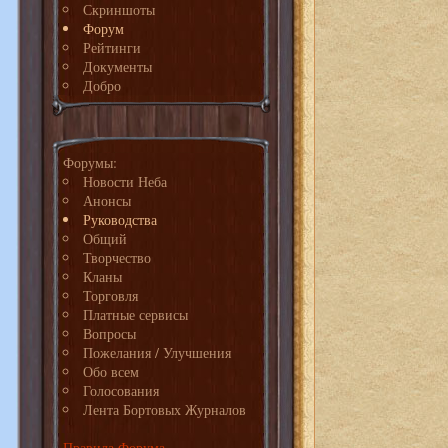
Скриншоты
Форум
Рейтинги
Документы
Добро
Форумы:
Новости Неба
Анонсы
Руководства
Общий
Творчество
Кланы
Торговля
Платные сервисы
Вопросы
Пожелания / Улучшения
Обо всем
Голосования
Лента Бортовых Журналов
Правила Форума