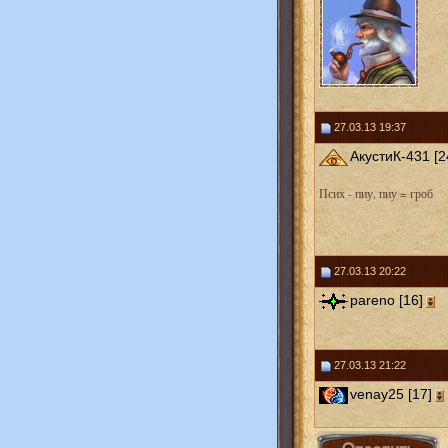
27.03.13 19:37
АкустиК-431 [2
Псих - пиу, пиу = гроб
27.03.13 20:22
pareno [16]
27.03.13 21:22
venay25 [17]